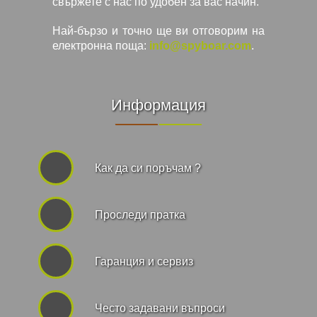
свържете с нас по удобен за вас начин.
Най-бързо и точно ще ви отговорим на
електронна поща:
info@spyboar.com
.
Информация
Как да си поръчам ?
Проследи пратка
Гаранция и сервиз
Често задавани въпроси