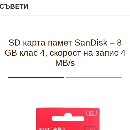
КАМЕРИ
СЪВЕТИ
Безопастност и
сигурност
Боди камери и екшън
SD карта памет SanDisk – 8
камери
СПОРТНИ
ВИДЕОРЕГИСТРАТОРИ
ЗА
АРХИВНИ
GB клас 4, скорост на запис 4
И
ПОДАРЪЦИ
ПРОДУКТИ
СМАРТ
Акумулатори и батерии
MB/s
ЧАСОВНИЦИ
Соларни панели и
зарядни
РАЗГЛЕДАЙ ПРОДУКТИ
Нощно виждане
Спортни и смарт
часовници