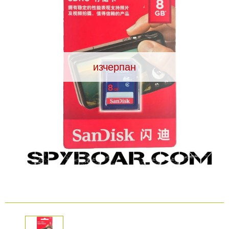
Видеорегистратори
За подаръци
изчерпан
Архивни продукти