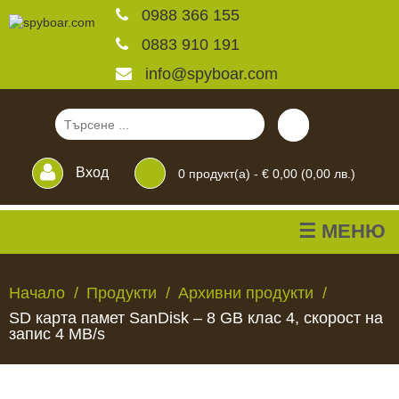
0988 366 155
0883 910 191
info@spyboar.com
Вход
0
продукт(а) -
€ 0,00 (0,00 лв.)
☰ МЕНЮ
Ловни камери
Начало
Продукти
Архивни продукти
SD карта памет SanDisk – 8 GB клас 4, скорост на
Фотокапани на живо
запис 4 MB/s
Камери за
ЛОВНИ
ФОТОКАПАНИ
КАМЕРИ
ХРАНИЛКИ
ЧАКАЛА