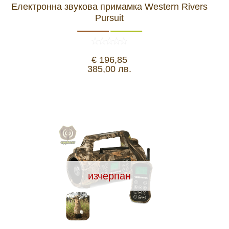
Електронна звукова примамка Western Rivers
Pursuit
Видеорегистратори
За подаръци
€ 196,85
385,00 лв.
Архивни продукти
изчерпан