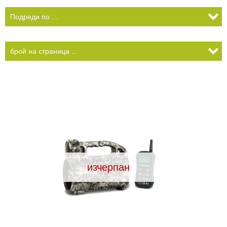
КАМЕРИ
Безопастност и
сигурност
Боди камери и екшън
камери
СПОРТНИ
ВИДЕОРЕГИСТРАТОРИ
ЗА
АРХИВНИ
И
ПОДАРЪЦИ
ПРОДУКТИ
СМАРТ
Акумулатори и батерии
ЧАСОВНИЦИ
Соларни панели и
зарядни
РАЗГЛЕДАЙ ПРОДУКТИ
изчерпан
Нощно виждане
Спортни и смарт
часовници