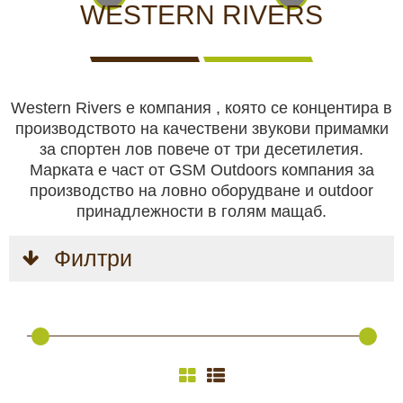
КАМЕРИ
НА
ЗА
видеонаблюдение
WESTERN RIVERS
ЖИВО
ВИДЕОНАБЛЮДЕНИЕ
Хранилки
Western Rivers е компания , която се концентира в
Чакала
производството на качествени звукови примамки
за спортен лов повече от три десетилетия.
ЛОВНИ
Ловни кучета
ЛОВНО
САМОЗАЩИТА
КЪМПИНГ
ЛОВНО
Марката е част от GSM Outdoors компания за
КУЧЕТА
ОБОРУДВАНЕ
И ХОБИ
ОБЛЕКЛО
производство на ловно оборудване и outdoor
принадлежности в голям мащаб.
Ловно оборудване
Филтри
Самозащита
БЕЗОПАСТНОСТ
БОДИ
АКУМУЛАТОРИ
СОЛАРНИ
НОЩНО
Къмпинг и хоби
И
КАМЕРИ
И
ПАНЕЛИ
ВИЖДАНЕ
СИГУРНОСТ
И
БАТЕРИИ
И
ЕКШЪН
ЗАРЯДНИ
Ловно облекло