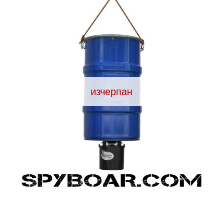
Видеорегистратори
За подаръци
Архивни продукти
изчерпан