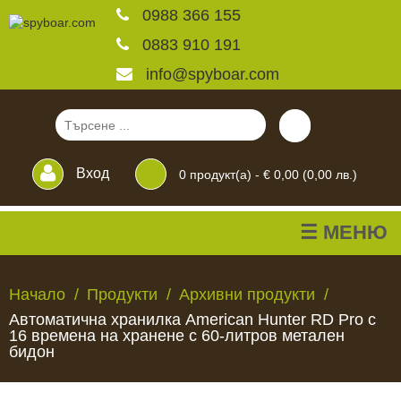
0988 366 155
0883 910 191
info@spyboar.com
Вход
0
продукт(а) -
€ 0,00 (0,00 лв.)
☰ МЕНЮ
Ловни камери
Начало
Продукти
Архивни продукти
Автоматична хранилка American Hunter RD Pro с
Фотокапани на живо
16 времена на хранене с 60-литров метален
бидон
Камери за
ЛОВНИ
ФОТОКАПАНИ
КАМЕРИ
ХРАНИЛКИ
ЧАКАЛА