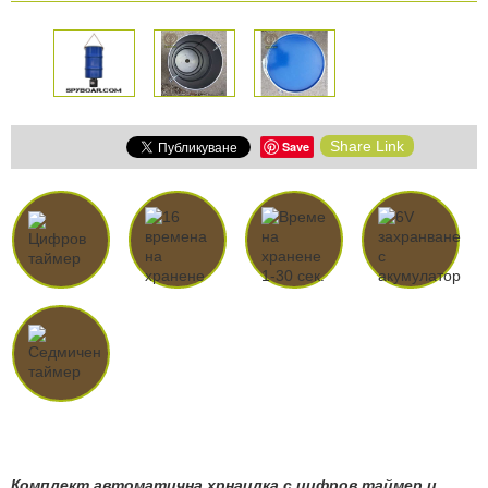
Share Link
Save
Комплект автоматична хрнаилка с цифров таймер и