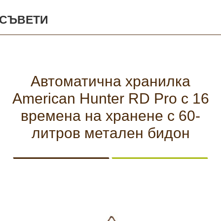
КАМЕРИ
СЪВЕТИ
Безопастност и
сигурност
Боди камери и екшън
камери
Автоматична хранилка
СПОРТНИ
ВИДЕОРЕГИСТРАТОРИ
ЗА
АРХИВНИ
И
ПОДАРЪЦИ
ПРОДУКТИ
American Hunter RD Pro с 16
СМАРТ
Акумулатори и батерии
ЧАСОВНИЦИ
времена на хранене с 60-
литров метален бидон
Соларни панели и
зарядни
РАЗГЛЕДАЙ ПРОДУКТИ
Нощно виждане
Спортни и смарт
часовници