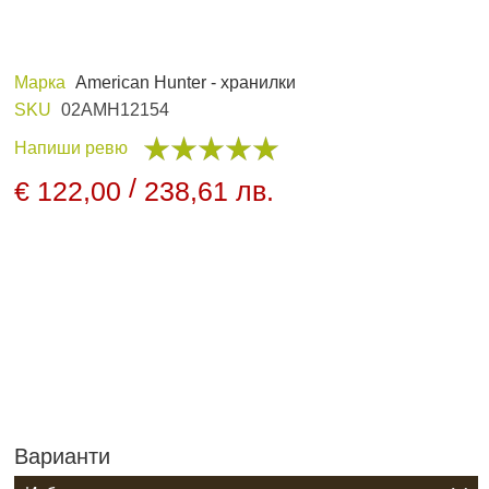
Марка
American Hunter - хранилки
 И ХОБИ
ЛОВНО ОБЛЕКЛО
SKU
02AMH12154
Напиши ревю
/
€ 122,00
238,61 лв.
ПАНЕЛИ И
НОЩНО ВИЖДАНЕ
ДНИ
Варианти
АРХИВНИ ПРОДУКТИ