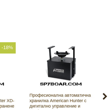
-18%
Професионална автоматична
П
ter XD-
хранилка American Hunter с
х
хранене
дигитално управление и
B