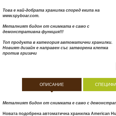
Боди камери и екшън к
Това е най-добрата хранилка според екипа на
www.spyboar.com.
Акумулатори и батерии
Металният бидон от снимката е само с
демонстративна функция!!!
Соларни панели и заря
Топ продукта в категория автоматични хранилки.
Новият дизайн е направен със затворена клетка
Нощно виждане
против гризачи
Спортни и смарт часовн
Видеорегистратори
ОПИСАНИЕ
СПЕЦИФИ
За подаръци
Металният бидон от снимката е само с демонстрат
Архивни продукти
Новата подобрена автоматична хранилка American Hu