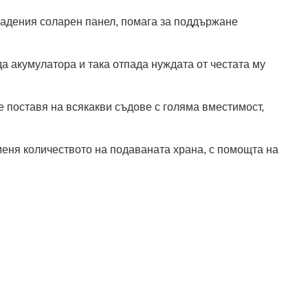
градения соларен панел, помага за поддържане
да акумулатора и така отпада нуждата от честата му
е поставя на всякакви съдове с голяма вместимост,
меня количеството на подаваната храна, с помощта на