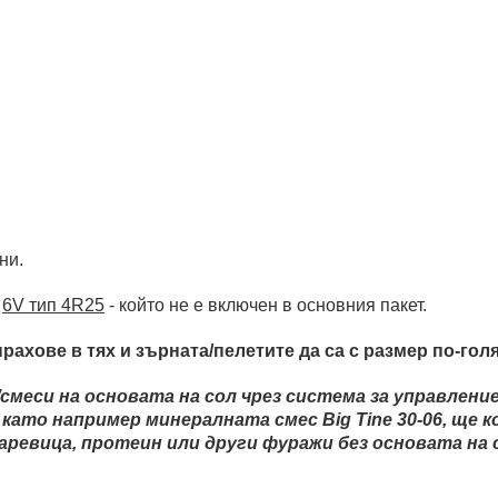
ни.
р
6V тип 4R25
- който не е включен в основния пакет.
хове в тях и зърната/пелетите да са с размер по-голям
еси на основата на сол чрез система за управление 
като например минералната смес Big Tine 30-06, ще 
аревица, протеин или други фуражи без основата на 