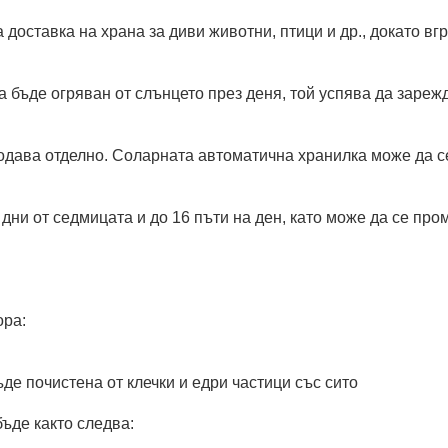
доставка на храна за диви животни, птици и др., докато в
а бъде огряван от слънцето през деня, той успява да зареж
родава отделно. Соларната автоматична хранилка може да с
дни от седмицата и до 16 пъти на ден, като може да се про
ора:
ъде почистена от клечки и едри частици със сито
ъде както следва: