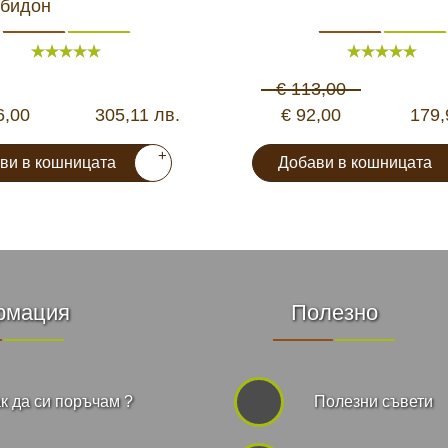
 бидон
€ 113,00
6,00
305,11 лв.
€ 92,00
179,
+
ви в кошницата
Добави в кошницата
рмация
Полезно
к да си поръчам ?
Полезни съвети