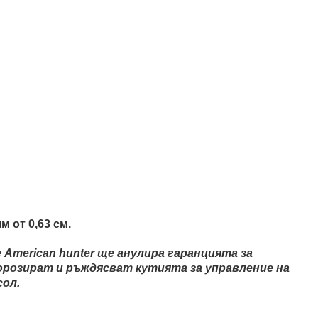
 от 0,63 см.
American hunter ще анулира гаранцията за
корозират и ръждясват кутията за управление на
сол.