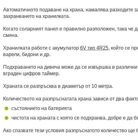
Автоматичното подаване на храна, намалява разходите за 
захранването на хранилката.
Когато соларният панел е правилно разположен, така че д
смяна.
Хранилката работи с акумулатор
6V тип 4R25
, който се п
варели, бидони и др.
Подхраването на дивеча може да се извършва в различни 
вграден цифров таймер.
Храната се разпръсква в диаметър от 10 метра.
Количеството на разпръснатата храна зависи от два факт
състоянието на батерията
чистота на храната с която се подхранва, добре е да б
Ако спазвате тези условия разпръснатото количество ще б