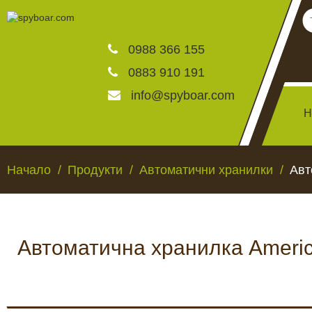
0988 366 155
0883 910 191
info@spyboar.com
Н
Ловни камери
Начало
Продукти
Автоматични хранилки
Авт
Фотокапани на живо
Автоматична хранилка America
Камери за видеонаблю
ЛОВНИ КАМЕРИ
ФОТОКАПАНИ НА
Хранилки