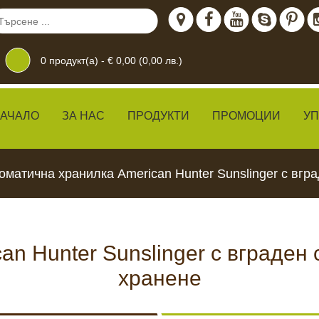
0
продукт(а) -
€ 0,00 (0,00 лв.)
АЧАЛО
ЗА НАС
ПРОДУКТИ
ПРОМОЦИИ
У
оматична хранилка American Hunter Sunslinger с вгр
n Hunter Sunslinger с вграден
дение
 ЖИВО
КАМЕРИ ЗА
ХРАН
ВИДЕОНАБЛЮДЕНИЕ
хранене