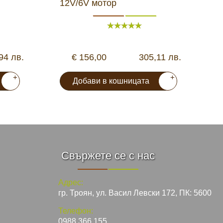
12V/6V мотор
у
94 лв.
€ 156,00
305,11 лв.
+
+
Добави в кошницата
Свържете се с нас
Адрес:
гр. Троян, ул. Васил Левски 172, ПК: 5600
Телефон:
0988 366 155