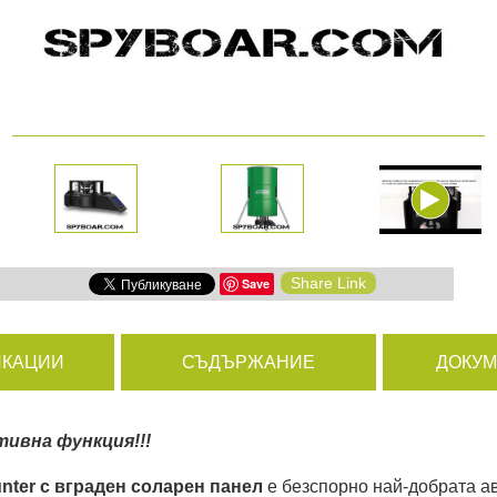
амери
РАЗГЛЕДАЙ ПРОДУКТИ
дни
ици
Share Link
Save
КАЦИИ
СЪДЪРЖАНИЕ
ДОКУ
ивна функция!!!
nter с вграден соларен панел
е безспорно най-добрата а