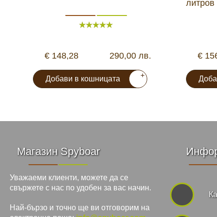
литров
€ 148,28
290,00 лв.
€ 15
+
Добави в кошницата
Доба
Магазин Spyboar
Инфо
Уважаеми клиенти, можете да се
свържете с нас по удобен за вас начин.
Ка
Най-бързо и точно ще ви отговорим на