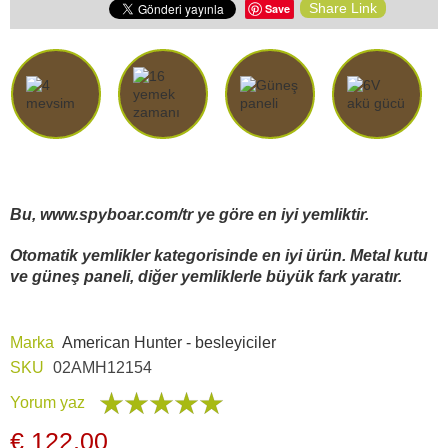
Araç İçi Kamera
Share Link
Save
Hediyelik
Arşiv ürünleri
Bu, www.spyboar.com/tr ye göre en iyi yemliktir.
Otomatik yemlikler kategorisinde en iyi ürün. Metal kutu
ve güneş paneli, diğer yemliklerle büyük fark yaratır.
Marka
American Hunter - besleyiciler
SKU
02AMH12154
Yorum yaz
€ 122,00