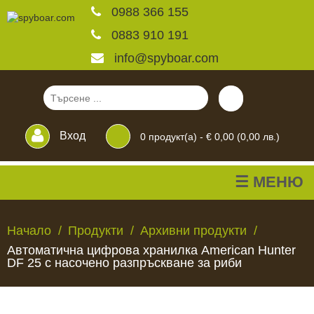
0988 366 155
0883 910 191
info@spyboar.com
Вход
0
продукт(а) -
€ 0,00 (0,00 лв.)
☰ МЕНЮ
Ловни камери
Начало
Продукти
Архивни продукти
Автоматична цифрова хранилка American Hunter
Фотокапани на живо
DF 25 с насочено разпръскване за риби
Камери за
ЛОВНИ
ФОТОКАПАНИ
КАМЕРИ
ХРАНИЛКИ
ЧАКАЛА