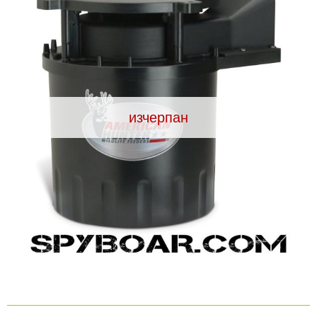
Видеорегистратори
За подаръци
Архивни продукти
изчерпан