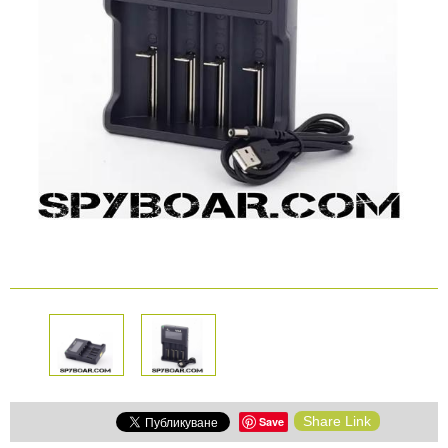
КАМЕРИ
Безопастност и
сигурност
Боди камери и екшън
камери
СПОРТНИ
ВИДЕОРЕГИСТРАТОРИ
ЗА
АРХИВНИ
И
ПОДАРЪЦИ
ПРОДУКТИ
СМАРТ
Акумулатори и батерии
ЧАСОВНИЦИ
Соларни панели и
зарядни
РАЗГЛЕДАЙ ПРОДУКТИ
Нощно виждане
Спортни и смарт
Share Link
Save
часовници