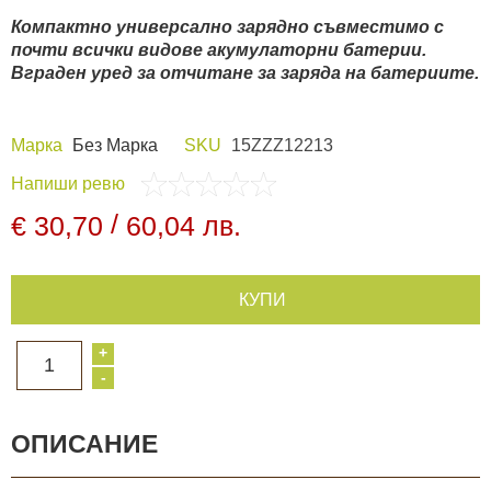
Компактно универсално зарядно съвместимо с
Видеорегистратори
почти всички видове акумулаторни батерии.
Вграден уред за отчитане за заряда на батериите.
За подаръци
Марка
Без Марка
SKU
15ZZZ12213
Архивни продукти
Напиши ревю
/
€ 30,70
60,04 лв.
КУПИ
+
1
-
ОПИСАНИЕ