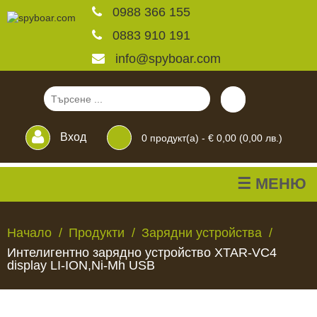
0988 366 155
0883 910 191
info@spyboar.com
Вход
0
продукт(а) -
€ 0,00 (0,00 лв.)
☰ МЕНЮ
Ловни камери
Начало
Продукти
Зарядни устройства
Интелигентно зарядно устройство XTAR-VC4
Фотокапани на живо
display LI-ION,Ni-Mh USB
Камери за
ЛОВНИ
ФОТОКАПАНИ
КАМЕРИ
ХРАНИЛКИ
ЧАКАЛА