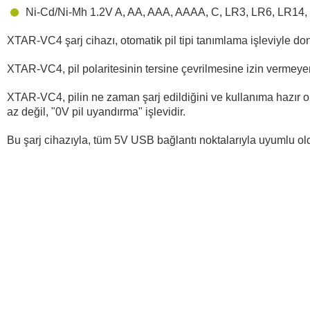
Ni-Cd/Ni-Mh 1.2V A, AA, AAA, AAAA, C, LR3, LR6, LR14,
XTAR-VC4 şarj cihazı, otomatik pil tipi tanımlama işleviyle dona
XTAR-VC4, pil polaritesinin tersine çevrilmesine izin vermeye
XTAR-VC4, pilin ne zaman şarj edildiğini ve kullanıma hazır ol
az değil, "0V pil uyandırma" işlevidir.
Bu şarj cihazıyla, tüm 5V USB bağlantı noktalarıyla uyumlu olduğ