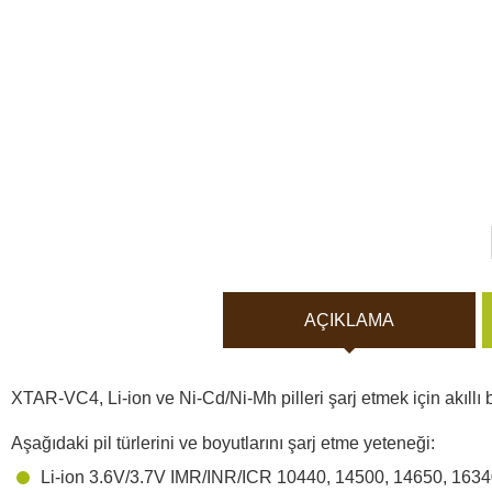
Vücut Kameraları ve Aksi
Aküler ve piller
Güneş panelleri ve şarj ci
Gece görüş
Spor ve akıllı Saatleri
AÇIKLAMA
Araç İçi Kamera
XTAR-VC4, Li-ion ve Ni-Cd/Ni-Mh pilleri şarj etmek için akıllı bir
Hediyelik
Aşağıdaki pil türlerini ve boyutlarını şarj etme yeteneği:
Arşiv ürünleri
Li-ion 3.6V/3.7V IMR/INR/ICR 10440, 14500, 14650, 1634