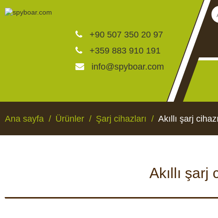
+90 507 350 20 97
+359 883 910 191
info@spyboar.com
Av kameraları
Ana sayfa
Ürünler
Şarj cihazları
Akıllı şarj ci
Canlı görüntülü izleme ka
Akıllı şar
CCTV kameraları
AV KAMERALARI
CANLI GÖRÜNTÜLÜ 
KAMERALAR
Yemlikler