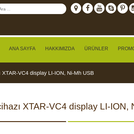
ANA SAYFA
HAKKIMIZDA
ÜRÜNLER
PROM
hazı XTAR-VC4 display LI-ION, Ni-Mh USB
meraları
j cihazı XTAR-VC4 display LI-ION
IZLEME
CCTV KAMERALARI
YEMLI
I