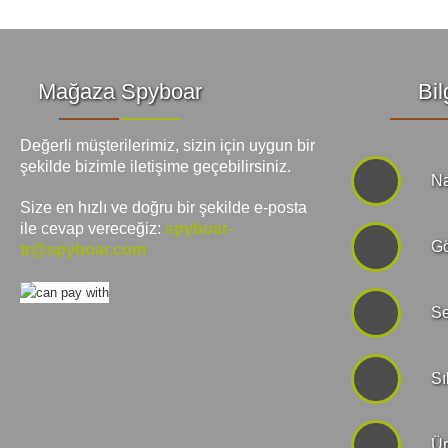
Mağaza Spyboar
Bil
Değerli müşterilerimiz, sizin için uygun bir
şekilde bizimle iletişime geçebilirsiniz.
Na
Size en hızlı ve doğru bir şekilde e-posta
ile cevap vereceğiz:
spyboar-
Gö
tr@spyboar.com
Se
Sı
Ür