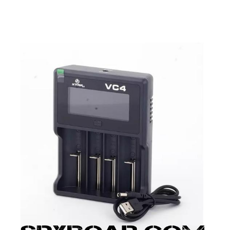
RI
KENDINI SAVUNMA
KAMP V
RI VE
AKÜLER VE PILLER
GÜNEŞ PANELL
LARI
CIHAZ
Ç İÇI KAMERA
HEDIYELIK