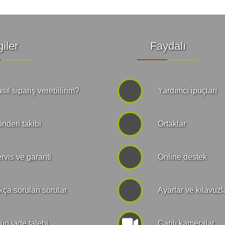
giler
Faydalı
sıl sipariş verebilirim?
Yardımcı ipuçları
nderi takibi
Ortaklar
rvis ve garanti
Online destek
kça sorulan sorular
Ayarlar ve kılavuzl
ün iade talebi
Canlı kameralar