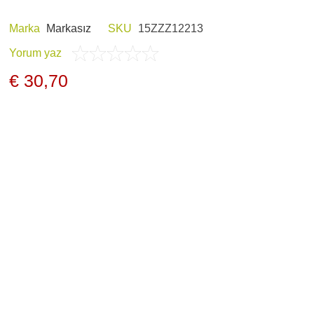
Marka
Markasız
SKU
15ZZZ12213
Yorum yaz
E HOBI
AV KIYAFETLERI
€ 30,70
ERI VE ŞARJ
GECE GÖRÜŞ
LARI
ARŞIV ÜRÜNLERI