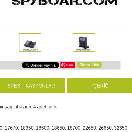
yon Kameraları
ÜRÜNLERE GÖZ ATIN
hazları
Share Link
Save
SPESIFIKASYONLAR
İÇERIĞI
 şarj cihazıdır. 4 adet. piller
0, 17670, 18350, 18500, 18650, 18700, 22650, 26650, 32650