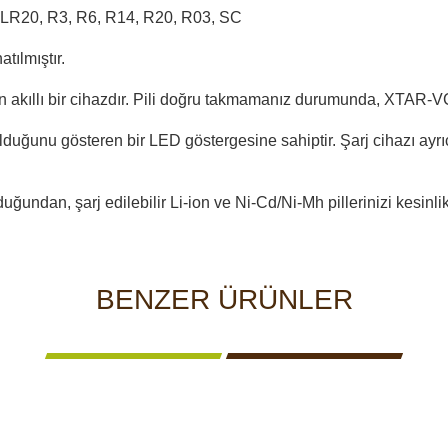
 LR20, R3, R6, R14, R20, R03, SC
tılmıştır.
n akıllı bir cihazdır. Pili doğru takmamanız durumunda, XTAR-VC
duğunu gösteren bir LED göstergesine sahiptir. Şarj cihazı ayrıc
undan, şarj edilebilir Li-ion ve Ni-Cd/Ni-Mh pillerinizi kesinlikl
BENZER ÜRÜNLER