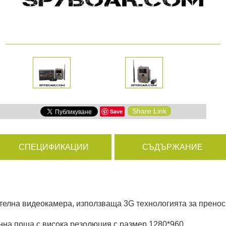
амери
РАЗГЛЕДАЙ ПРОДУКТИ
дни
Share Link
Save
ици
СПЕЦИФИКАЦИИ
СЪДЪРЖАНИЕ
елна видеокамера, използваща 3G технологията за пренос 
нна поща с висока резолюция с размер 1280*960.