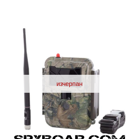
ВАНЕ
САМОЗАЩИТА
КЪМПИНГ
ЕКШЪН
АКУМУЛАТОРИ И БАТЕРИИ
СОЛАРНИ 
изчерпан
ЗАРЯ
ст
ОРЕГИСТРАТОРИ
ЗА ПОДАРЪЦИ