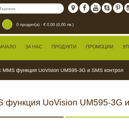
0
продукт(а) -
€ 0,00 (0,00 лв.)
АЧАЛО
ЗА НАС
ПРОДУКТИ
ПРОМОЦИИ
У
с MMS функция UoVision UM595-3G и SMS контрол
 функция UoVision UM595-3G 
дение
 ЖИВО
КАМЕРИ ЗА
ХРАН
ВИДЕОНАБЛЮДЕНИЕ