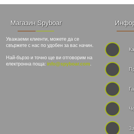
Магазин Spyboar
Инфо
Уважаеми клиенти, можете да се
свържете с нас по удобен за вас начин.
Ка
Най-бързо и точно ще ви отговорим на
електронна поща:
info@spyboar.com
.
П
Га
Че
За