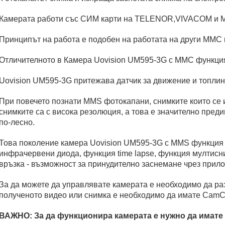
Камерата работи със СИМ карти на TELENOR,VIVACOM и 
Принципът на работа е подобен на работата на други ММС к
Отличителното в Камера Uovision UM595-3G с ММС функция 
Uovision UM595-3G притежава датчик за движение и топлина
При повечето познати MMS фотокапани, снимките които се и
снимките са с висока резолюция, а това е значително преди
по-лесно.
Това поколение камера Uovision UM595-3G с MMS функция 
инфрачервени диода, функция time lapse, функция мултисни
връзка - възможност за принудително заснемане чрез прил
За да можете да управлявате камерата е необходимо да раз
полученото видео или снимка е необходимо да имате CamCtrl
ВАЖНО: За да функционира камерата е нужно да имате 