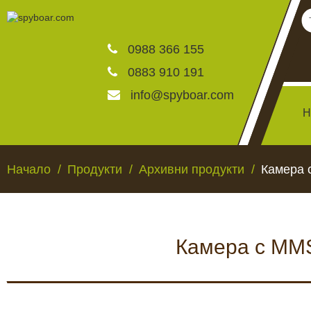
0988 366 155
0883 910 191
info@spyboar.com
Н
Ловни камери
Начало
Продукти
Архивни продукти
Камера 
Фотокапани на живо
Камера с MMS
Камери за видеонаблю
ЛОВНИ КАМЕРИ
ФОТОКАПАНИ НА
Хранилки