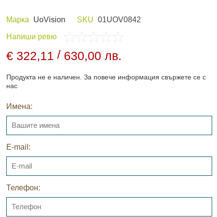
Марка
UoVision
SKU
01UOV0842
Напиши ревю
 И ХОБИ
ЛОВНО ОБЛЕКЛО
/
€ 322,11
630,00 лв.
Продукта не е наличен. За повече информация свържете се с
нас
Имена:
ПАНЕЛИ И
НОЩНО ВИЖДАНЕ
ДНИ
E-mail:
Телефон:
АРХИВНИ ПРОДУКТИ