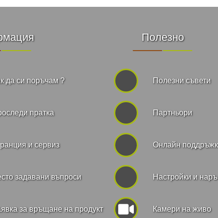
рмация
Полезно
к да си поръчам ?
Полезни съвети
роследи пратка
Партньори
ранция и сервиз
Онлайн поддръж
сто задавани въпроси
Hастройки и нар
явка за връщане на продукт
Камери на живо