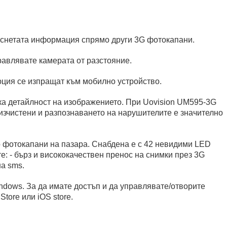
заснетата информация спрямо други 3G фотокапани.
равлявате камерата от разстояние.
юция се изпращат към мобилно устройство.
ска детайлност на изображението. При Uovision UM595-3G
 изчистени и разпознаването на нарушителите е значително
 фотокапани на пазара. Снабдена е с 42 невидими LED
: - бърз и висококачествен пренос на снимки през 3G
а sms.
indows. За да имате достъп и да управлявате/отворите
tore или iOS store.