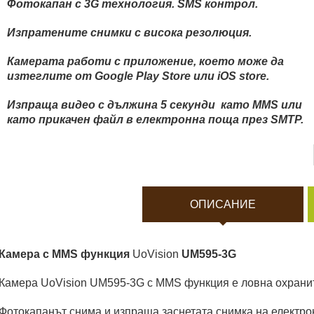
Боди камери и екшън к
Фотокапан с 3G технология.
SMS контрол.
Изпратените снимки с висока резолюция.
Акумулатори и батерии
Камерата работи с приложение, което може да
изтеглите от Google Play Store или iOS store.
Соларни панели и заря
Изпраща видео с дължина 5 секунди като MMS или
като прикачен файл в електронна поща през SMTP.
Нощно виждане
Спортни и смарт часовн
ОПИСАНИЕ
Видеорегистратори
Камера с MMS функция
UoVision
UM595-3G
За подаръци
Камера UoVision UM595-3G с MMS функция е ловнa охранит
Архивни продукти
Фотокапанът снима и изпраща заснетата снимка на електро