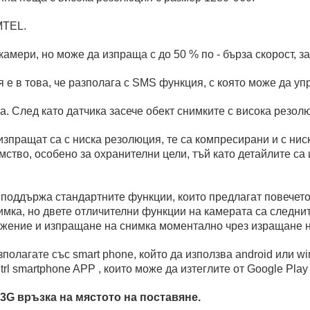
MTEL.
амери, но може да изпраща с до 50 % по - бърза скорост, 
е в това, че разполага с SMS функция, с която може да уп
. След като датчика засече обект снимките с висока резол
зпращат са с ниска резолюция, те са компресирани и с ни
мство, особено за охранителни цели, тъй като детайлите са
поддържа стандартните функции, които предлагат повечето
мка, но двете отличителни функции на камерата са следните
ожение и изпращане на снимка моментално чрез изращане н
полагате със smart phone, който да използва android или w
 smartphone APP , които може да изтеглите от Google Play S
3G връзка на мястото на поставяне.