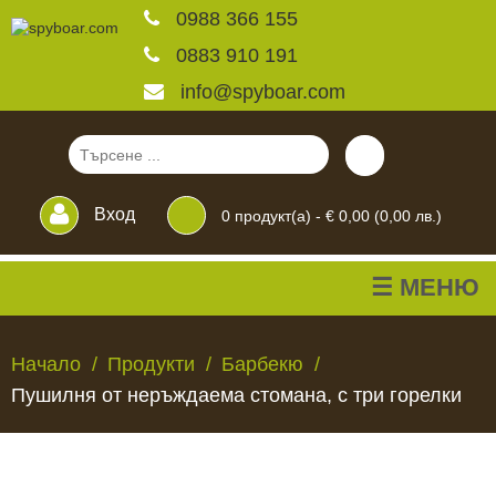
0988 366 155
0883 910 191
info@spyboar.com
Вход
0
продукт(а) -
€ 0,00 (0,00 лв.)
☰ МЕНЮ
Ловни камери
Начало
Продукти
Барбекю
Пушилня от неръждаема стомана, с три горелки
Фотокапани на живо
Камери за
ЛОВНИ
ФОТОКАПАНИ
КАМЕРИ
ХРАНИЛКИ
ЧАКАЛА