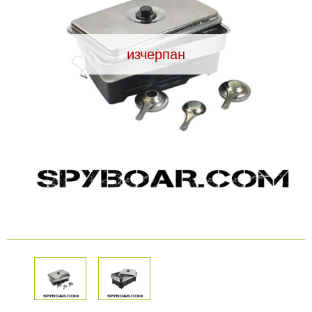
Видеорегистратори
изчерпан
За подаръци
Архивни продукти