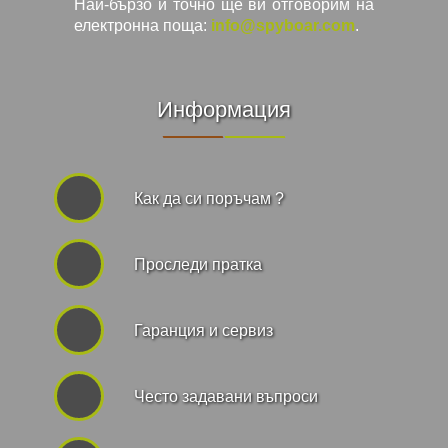
Най-бързо и точно ще ви отговорим на
електронна поща:
info@spyboar.com
.
Информация
Как да си поръчам ?
Проследи пратка
Гаранция и сервиз
Често задавани въпроси