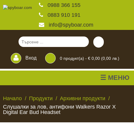
0988 366 155
0883 910 191
info@spyboar.com
Вход
0
продукт(а) -
€ 0,00 (0,00 лв.)
☰ МЕНЮ
Ловни камери
Начало
Продукти
Архивни продукти
Слушалки за лов, антифони Walkers Razor X
Фотокапани на живо
Digital Ear Bud Headset
Камери за
ЛОВНИ
ФОТОКАПАНИ
КАМЕРИ
ХРАНИЛКИ
ЧАКАЛА