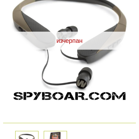
Видеорегистратори
За подаръци
изчерпан
Архивни продукти