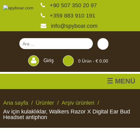
+90 507 350 20 97
+359 883 910 191
info@spyboar.com
Giriş
0
Ürün -
€ 0,00
☰ MENÜ
Av kameraları
Ana sayfa
Ürünler
Arşiv ürünleri
Av için kulaklıklar, Walkers Razor X Digital Ear Bud
Canlı görüntülü izleme
Headset antiphon
kameraları
AV
CANLI
CCTV
YEMLIKLER
PERDELER