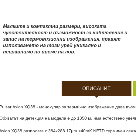
Боди камери и екшън к
Акумулатори и батерии
Малките и компактни размери, високата
чувствителност и
възможност за
наблюдение и
Соларни панели и заря
запис на термовизионни изображения, правят
използването на този уред уникално и
несравнимо по време на лов.
Нощно виждане
Спортни и смарт часовн
ОПИСАНИЕ
Видеорегистратори
Pulsar Axion XQ38 - монокуляр за термично изображение дава възм
За подаръци
Обхватът на детекция на модела е до 1350 м, има естествено увели
Архивни продукти
Axion XQ38 разполага с 384x288 17µm <40mK NETD термичен сензор.