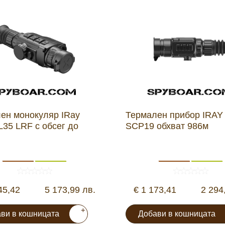
ен монокуляр IRay
Термален прибор IRAY
L35 LRF с обсег до
SCP19 обхват 986м
45,42
5 173,99 лв.
€ 1 173,41
2 294
+
ви в кошницата
Добави в кошницата