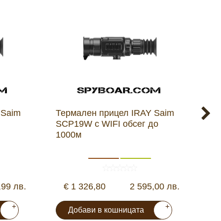
 Saim
Термален прицел IRAY Saim
Но
SCP19W с WIFI обсег до
60
1000м
да
,99 лв.
€ 1 326,80
2 595,00 лв.
+
+
Добави в кошницата