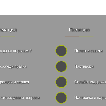
рмация
Полезно
к да си поръчам ?
Полезни съвети
роследи пратка
Партньори
ранция и сервиз
Онлайн поддръж
сто задавани въпроси
Hастройки и нар