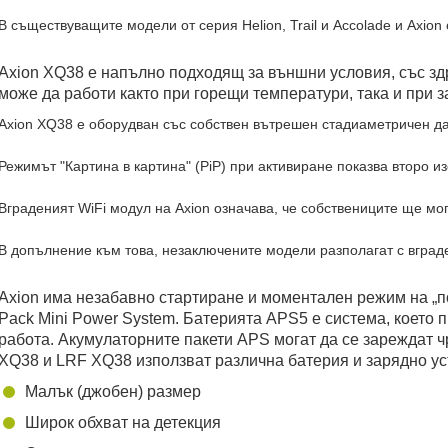
В съществуващите модели от серия Helion, Trail и Accolade и Axio
Axion XQ38 е напълно подходящ за външни условия, със з
може да работи както при горещи температури, така и при 
Axion XQ38 е оборудван със собствен вътрешен стадиаметричен да
Режимът "Картина в картина" (PiP) при активиране показва второ 
Вграденият WiFi модул на Axion означава, че собствениците ще мог
В допълнение към това, незаключените модели разполагат с вграде
Axion има незабавно стартиране и моментален режим на „по
Pack Mini Power System. Батерията APS5 е система, което 
работа. Акумулаторните пакети APS могат да се зареждат 
XQ38 и LRF XQ38 използват различна батерия и зарядно устр
Малък (джобен) размер
Широк обхват на детекция