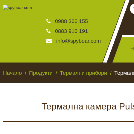
0988 366 155
0883 910 191
info@spyboar.com
Н
Ловни камери
Начало
Продукти
Термални прибори
Термалн
Фотокапани на живо
Термална камера Puls
Камери за видеонаблю
ЛОВНИ КАМЕРИ
ФОТОКАПАНИ НА
Хранилки