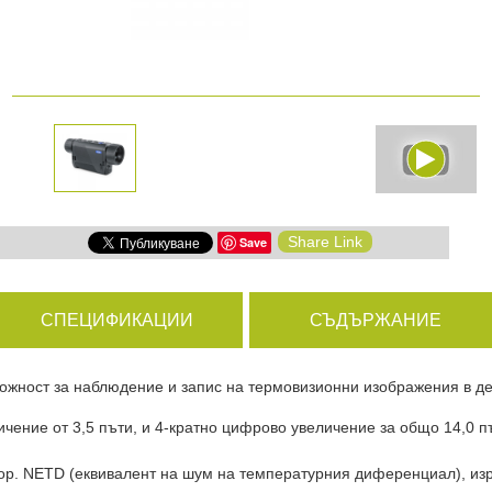
амери
РАЗГЛЕДАЙ ПРОДУКТИ
дни
Share Link
Save
ици
СПЕЦИФИКАЦИИ
СЪДЪРЖАНИЕ
ожност за 
наблюдение и запис на термовизионни изображения в дет
чение от 3,5 пъти, и 4-кратно цифрово увеличение за общо 14,0 пъ
 NETD (еквивалент на шум на температурния диференциал), изразен