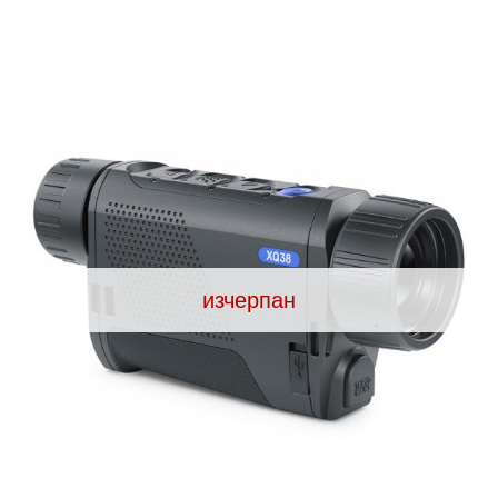
ВАНЕ
САМОЗАЩИТА
КЪМПИНГ
ЕКШЪН
АКУМУЛАТОРИ И БАТЕРИИ
СОЛАРНИ 
изчерпан
ЗАРЯ
ст
ОРЕГИСТРАТОРИ
ЗА ПОДАРЪЦИ