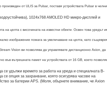
о произведен от ULIS за Pulsar, поставя устройствата Pulsar в че
о водоустойчива), 1024x768 AMOLED HD микро-дисплей и
 на целта с височината на известни обекти. Освен това уредът им
ва малко изображение помага за увеличаване на целта, като същевр
. Stream Vision ви позволява да управлявате дистанционно Axion,
тно във вътрешната памет на устройствата от 16 GB, което позволя
да се удължи времето за работа на уреда и специалната B-
 се опция за захранване, която осигурява часове на
йство
за батерии APS. (Моля, обърнете внимание, че Axion