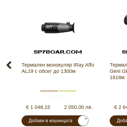
Термален монокуляр IRay Affo
Термал
AL19 с обсег до 1300м
Geni G
1818м
€ 1 048,15
2 050,00 лв.
€ 2 6
+
Добави в кошницата
Доба