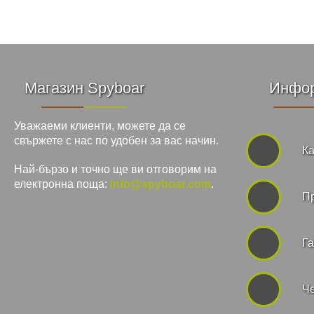
Магазин Spyboar
Инфо
Уважаеми клиенти, можете да се
свържете с нас по удобен за вас начин.
Ка
Най-бързо и точно ще ви отговорим на
електронна поща:
info@spyboar.com
.
П
Га
Че