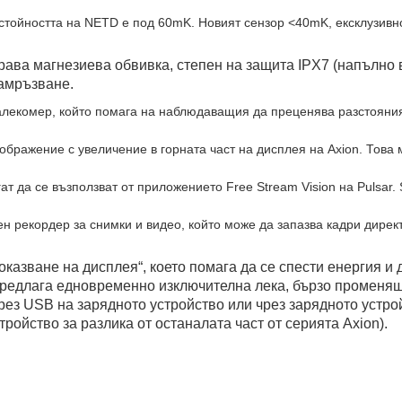
n стойността на NETD е под 60mK. Новият сензор <40mK, ексклузивн
драва магнезиева обвивка, степен на защита IPX7 (напълн
замръзване.
лекомер, който помага на наблюдаващия да преценява разстоянията
изображение с увеличение в горната част на дисплея на Axion. То
ат да се възползват от приложението Free Stream Vision на Pulsar
н рекордер за снимки и видео, който може да запазва кадри дирек
казване на дисплея“, което помага да се спести енергия и 
предлага едновременно изключителна лека, бързо променяща
чрез USB на зарядното устройство или чрез
зарядното устро
ойство за разлика от останалата част от серията Axion).