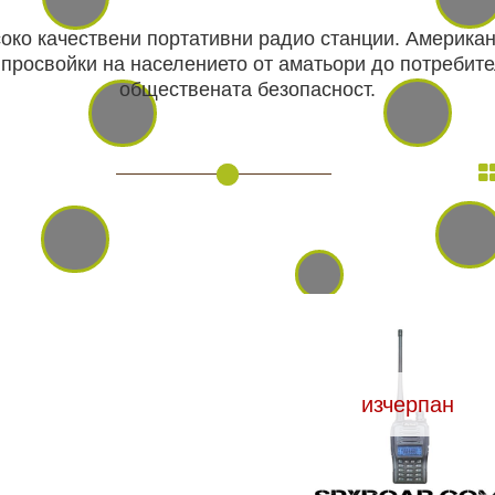
соко качествени портативни радио станции. Америка
просвойки на населението от аматьори до потребите
обществената безопасност.
ВАНЕ
САМОЗАЩИТА
КЪМПИНГ
ЕКШЪН
АКУМУЛАТОРИ И БАТЕРИИ
СОЛАРНИ 
ЗАРЯ
изчерпан
ст
ОРЕГИСТРАТОРИ
ЗА ПОДАРЪЦИ