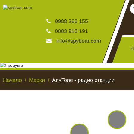
0988 366 155
0883 910 191
info@spyboar.com
Н
Ловни камери
Начало
Марки
AnyTone - радио станции
Фотокапани на живо
Камери за видеонаблю
ЛОВНИ КАМЕРИ
ФОТОКАПАНИ НА
Хранилки