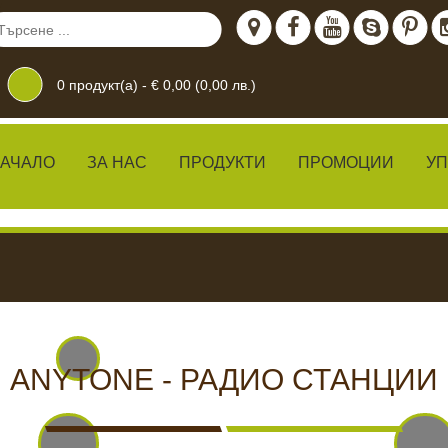
0
продукт(а) -
€ 0,00 (0,00 лв.)
АЧАЛО
ЗА НАС
ПРОДУКТИ
ПРОМОЦИИ
У
дение
 ЖИВО
КАМЕРИ ЗА
ХРАН
ANYTONE - РАДИО СТАНЦИИ
ВИДЕОНАБЛЮДЕНИЕ