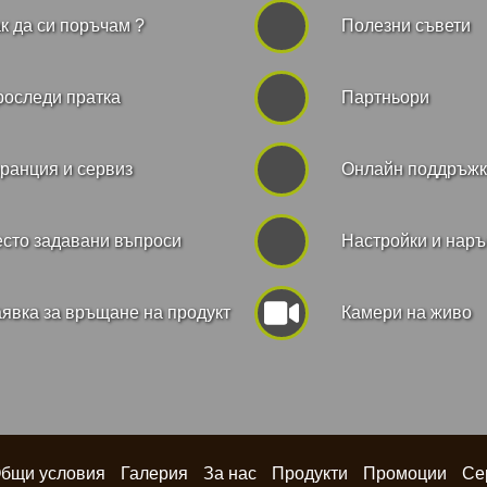
к да си поръчам ?
Полезни съвети
роследи пратка
Партньори
ранция и сервиз
Онлайн поддръж
сто задавани въпроси
Hастройки и нар
явка за връщане на продукт
Камери на живо
бщи условия
Галерия
За нас
Продукти
Промоции
Се