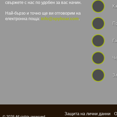
свържете с нас по удобен за вас начин.
Ка
Най-бързо и точно ще ви отговорим на
електронна поща:
info@spyboar.com
.
П
Га
Че
За
Защита на лични данни
О
© 2026 All rights reserved