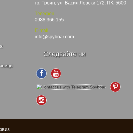
гр. Троян, ул. Васил Левски 172, ПК: 5600
Телефон:
0988 366 155
E-mail:
info@spyboar.com
ка
Следвайте ни
ъчници
рвиз