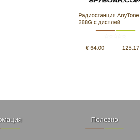
амери
Радиостанция AnyTone 
288G с дисплей
РАЗГЛЕДАЙ ПРОДУКТИ
дни
€ 64,00
125,17
ици
рмация
Полезно