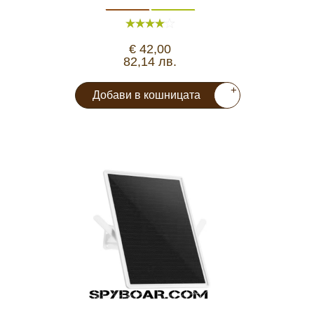
Видеорегистратори
€ 42,00
82,14 лв.
За подаръци
+
Добави в кошницата
Архивни продукти