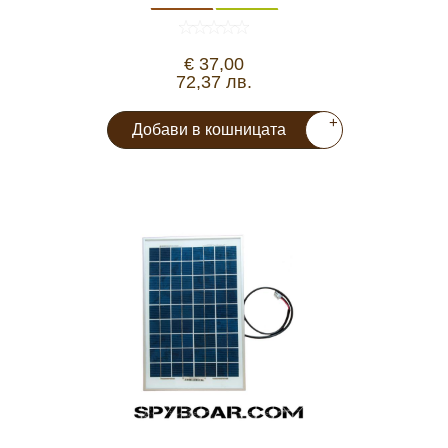
€ 37,00
72,37 лв.
+
Добави в кошницата