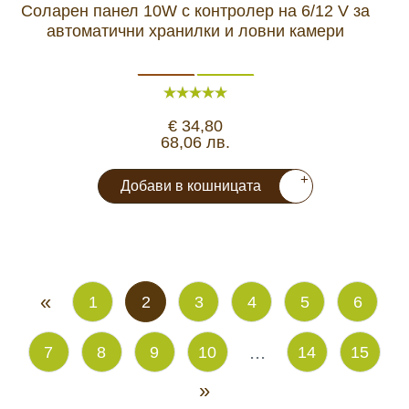
Соларен панел 10W с контролер на 6/12 V за
автоматични хранилки и ловни камери
€ 34,80
68,06 лв.
+
Добави в кошницата
«
1
2
3
4
5
6
...
7
8
9
10
14
15
»