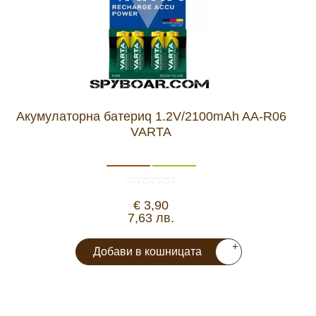
Aкумулаторнa батериq 1.2V/2100mAh AA-R06
VARTA
€ 3,90
7,63 лв.
+
Добави в кошницата