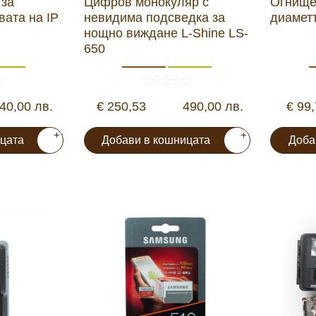
 за
Цифров монокуляр с
Огнище
амери
вата на IP
невидима подсведка за
диамет
нощно виждане L-Shine LS-
650
РАЗГЛЕДАЙ ПРОДУКТИ
дни
40,00 лв.
€ 250,53
490,00 лв.
€ 99
+
+
цата
Добави в кошницата
Доба
ици