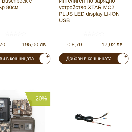
 Buschbeck с
Интелигентно зарядно
ър 80см
устройство XTAR MC2
PLUS LED display LI-ION
USB
,70
195,00 лв.
€ 8,70
17,02 лв.
+
+
ви в кошницата
Добави в кошницата
-20%