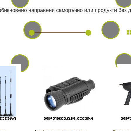
обикновено направени саморъчно или продукти без д
ВАНЕ
САМОЗАЩИТА
КЪМПИНГ
ЕКШЪН
АКУМУЛАТОРИ И БАТЕРИИ
СОЛАРНИ 
ЗАРЯ
ст
ОРЕГИСТРАТОРИ
ЗА ПОДАРЪЦИ