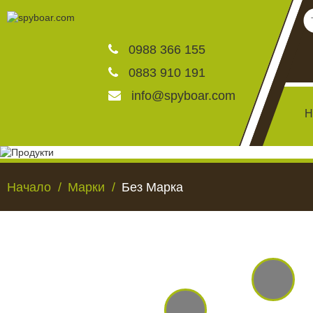
0988 366 155
0883 910 191
info@spyboar.com
Н
Ловни камери
Начало
Марки
Без Марка
Фотокапани на живо
Камери за видеонаблю
ЛОВНИ КАМЕРИ
ФОТОКАПАНИ НА
Хранилки