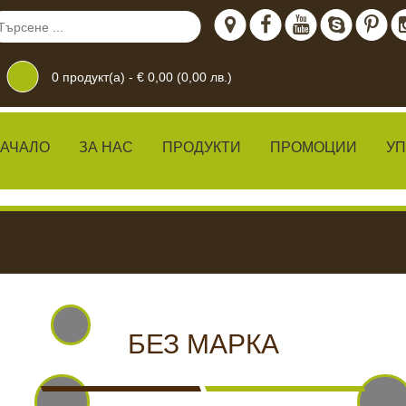
0
продукт(а) -
€ 0,00 (0,00 лв.)
АЧАЛО
ЗА НАС
ПРОДУКТИ
ПРОМОЦИИ
У
дение
 ЖИВО
КАМЕРИ ЗА
ХРАН
БЕЗ МАРКА
ВИДЕОНАБЛЮДЕНИЕ