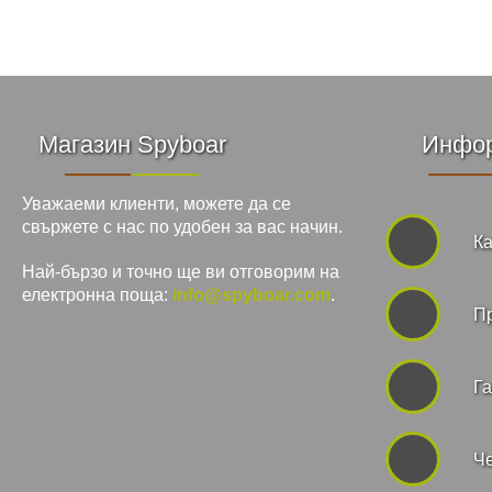
Магазин Spyboar
Инфо
Уважаеми клиенти, можете да се
свържете с нас по удобен за вас начин.
Ка
Най-бързо и точно ще ви отговорим на
електронна поща:
info@spyboar.com
.
П
Га
Че