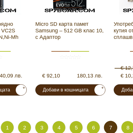
рядно
Micro SD карта памет
Употре
R VC2S
Samsung – 512 GB клас 10,
кутия о
ON,Ni-Mh
с Адаптор
сплашв
€ 12
40,09 лв.
€ 92,10
180,13 лв.
€ 10
+
+
цата
Добави в кошницата
Доба
1
2
3
4
5
6
7
8