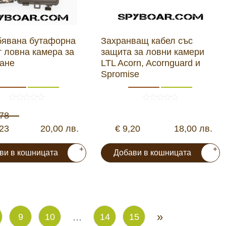
бявана бутафорна
Захранващ кабел със
т ловна камера за
защита за ловни камери
ане
LTL Acorn, Acornguard и
Spromise
,78
,23
20,00 лв.
€ 9,20
18,00 лв.
+
+
ви в кошницата
Добави в кошницата
...
»
9
10
14
15