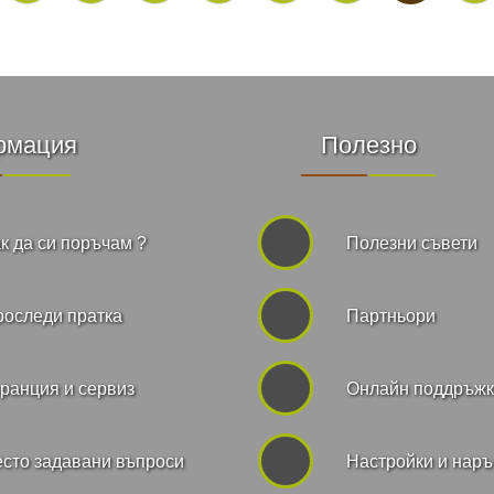
рмация
Полезно
к да си поръчам ?
Полезни съвети
роследи пратка
Партньори
ранция и сервиз
Онлайн поддръж
сто задавани въпроси
Hастройки и нар