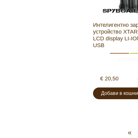
Интелигентно за
устройство XTA
LCD display LI-I
USB
€ 20,50
Добави в кошни
«