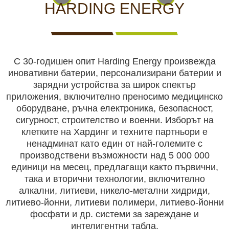
КАМЕРИ
НА
ЗА
видеонаблюдение
HARDING ENERGY
ЖИВО
ВИДЕОНАБЛЮДЕНИЕ
Хранилки
С 30-годишен опит Harding Energy произвежда
Чакала
иновативни батерии, персонализирани батерии и
зарядни устройства за широк спектър
ЛОВНИ
Ловни кучета
ЛОВНО
САМОЗАЩИТА
КЪМПИНГ
ЛОВНО
приложения, включително преносимо медицинско
КУЧЕТА
ОБОРУДВАНЕ
И ХОБИ
ОБЛЕКЛО
оборудване, ръчна електроника, безопасност,
сигурност, строителство и военни. Изборът на
Ловно оборудване
клетките на Хардинг и техните партньори е
ненадминат като един от най-големите с
производствени възможности над 5 000 000
Самозащита
единици на месец, предлагащи както първични,
така и вторични технологии, включително
БЕЗОПАСТНОСТ
БОДИ
АКУМУЛАТОРИ
СОЛАРНИ
НОЩНО
Къмпинг и хоби
алкални, литиеви, никело-метални хидриди,
И
КАМЕРИ
И
ПАНЕЛИ
ВИЖДАНЕ
литиево-йонни, литиеви полимери, литиево-йонни
СИГУРНОСТ
И
БАТЕРИИ
И
фосфати и др. системи за зареждане и
ЕКШЪН
ЗАРЯДНИ
Ловно облекло
интелигентни табла.