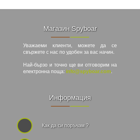
Видеорегистратори
Магазин Spyboar
За подаръци
Уважаеми клиенти, можете да се
Архивни продукти
свържете с нас по удобен за вас начин.
Най-бързо и точно ще ви отговорим на
електронна поща:
info@spyboar.com
.
Информация
Как да си поръчам ?