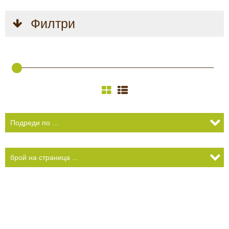
КАМЕРИ
Безопастност и
Филтри
сигурност
Боди камери и екшън
камери
СПОРТНИ
ВИДЕОРЕГИСТРАТОРИ
ЗА
АРХИВНИ
И
ПОДАРЪЦИ
ПРОДУКТИ
СМАРТ
Акумулатори и батерии
ЧАСОВНИЦИ
Соларни панели и
зарядни
РАЗГЛЕДАЙ ПРОДУКТИ
Нощно виждане
Спортни и смарт
часовници