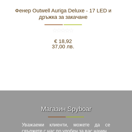
Фенер Outwell Auriga Deluxe - 17 LED и
Видеорегистратори
дръжка за закачане
За подаръци
€ 18,92
37,00 лв.
Архивни продукти
Магазин Spyboar
Уважаеми клиенти, можете да се
свържете с нас по удобен за вас начин.