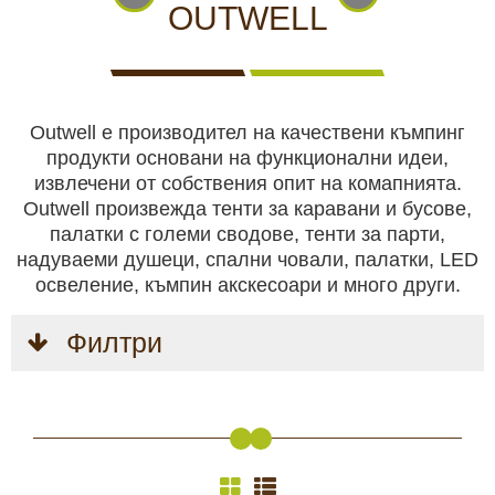
КАМЕРИ
НА
ЗА
видеонаблюдение
OUTWELL
ЖИВО
ВИДЕОНАБЛЮДЕНИЕ
Хранилки
Outwell е производител на качествени къмпинг
Чакала
продукти основани на функционални идеи,
извлечени от собствения опит на комапнията.
ЛОВНИ
Ловни кучета
ЛОВНО
САМОЗАЩИТА
КЪМПИНГ
ЛОВНО
Outwell произвежда тенти за каравани и бусове,
КУЧЕТА
ОБОРУДВАНЕ
И ХОБИ
ОБЛЕКЛО
палатки с големи сводове, тенти за парти,
надуваеми душеци, спални чoвали, палатки, LED
Ловно оборудване
освеление, къмпин акскесоари и много други.
Филтри
Самозащита
БЕЗОПАСТНОСТ
БОДИ
АКУМУЛАТОРИ
СОЛАРНИ
НОЩНО
Къмпинг и хоби
И
КАМЕРИ
И
ПАНЕЛИ
ВИЖДАНЕ
СИГУРНОСТ
И
БАТЕРИИ
И
ЕКШЪН
ЗАРЯДНИ
Ловно облекло