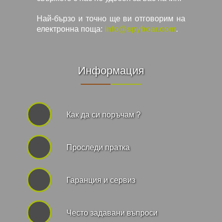
Най-бързо и точно ще ви отговорим на
електронна поща:
info@spyboar.com
.
Информация
Как да си поръчам ?
Проследи пратка
Гаранция и сервиз
Често задавани въпроси