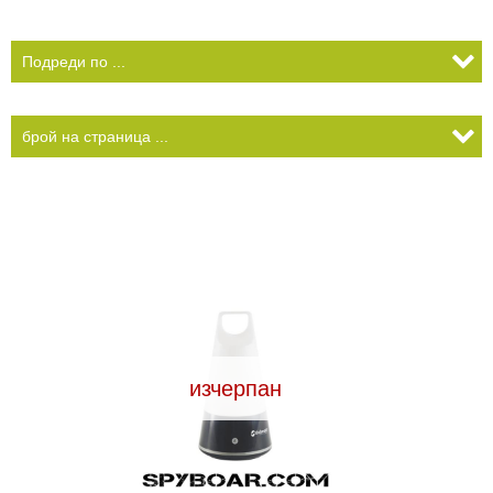
КАМЕРИ
Безопастност и
сигурност
Боди камери и екшън
камери
СПОРТНИ
ВИДЕОРЕГИСТРАТОРИ
ЗА
АРХИВНИ
И
ПОДАРЪЦИ
ПРОДУКТИ
СМАРТ
Акумулатори и батерии
ЧАСОВНИЦИ
Соларни панели и
зарядни
РАЗГЛЕДАЙ ПРОДУКТИ
Нощно виждане
изчерпан
Спортни и смарт
часовници