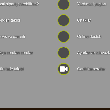
sıl sipariş verebilirim?
Yardımcı ipuçları
nderi takibi
Ortaklar
rvis ve garanti
Online destek
kça sorulan sorular
Ayarlar ve kılavuzl
ün iade talebi
Canlı kameralar