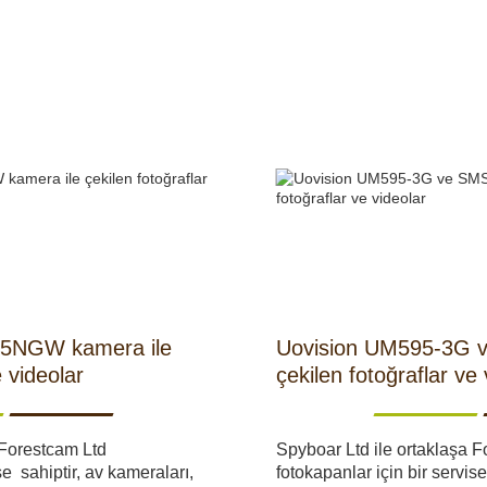
RI
KENDINI SAVUNMA
KAMP V
RI VE
AKÜLER VE PILLER
GÜNEŞ PANELL
LARI
CIHAZ
NGW kamera ile
Uovision UM595-3G v
e videolar
çekilen fotoğraflar ve 
 Forestcam Ltd
Spyboar Ltd ile ortaklaşa 
Ç İÇI KAMERA
HEDIYELIK
se sahiptir, av kameraları,
fotokapanlar için bir servise