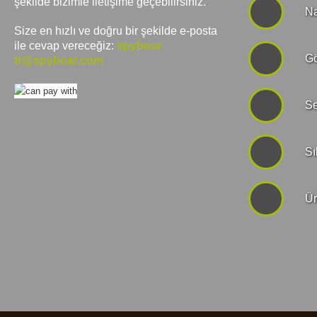
şekilde bizimle iletişime geçebilirsiniz.
Na
Size en hızlı ve doğru bir şekilde e-posta
ile cevap vereceğiz:
spyboar-
Gö
tr@spyboar.com
Se
Sı
Ür