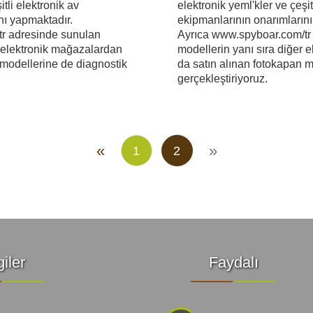
yon Kameraları
itli elektronik av
elektronik yeml'kler ve çeşit
nı yapmaktadır.
ekipmanlarının onarımlarını
r adresinde sunulan
Ayrıca www.spyboar.com/tr
ÜRÜNLERE GÖZ ATIN
r elektronik mağazalardan
modellerin yanı sıra diğer 
 modellerine de diagnostik
da satın alınan fotokapan m
gerçekleştiriyoruz.
hazları
«
»
1
2
giler
Faydalı