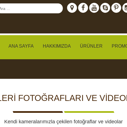
ANA SAYFA
HAKKIMIZDA
ÜRÜNLER
PROM
meraları
ERİ FOTOĞRAFLARI VE VİDE
IZLEME
CCTV KAMERALARI
YEMLI
I
Kendi kameralarımızla çekilen fotoğraflar ve videolar