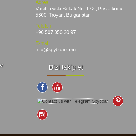
Adres:
Vasil Levski Sokak No: 172 ; Posta kodu
5600, Troyan, Bulgaristan
Telefon:
+90 507 350 20 97
E-mail:
info@spyboar.com
ar
Bizi takip et