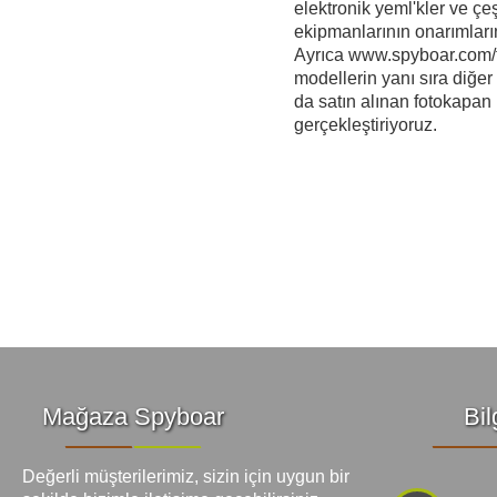
Vücut Kameraları ve Aksi
elektronik yeml'kler ve çeş
ekipmanlarının onarımları
Ayrıca www.spyboar.com/t
Aküler ve piller
modellerin yanı sıra diğe
da satın alınan fotokapan
gerçekleştiriyoruz.
Güneş panelleri ve şarj ci
Gece görüş
Spor ve akıllı Saatleri
Araç İçi Kamera
Hediyelik
Mağaza Spyboar
Bil
Değerli müşterilerimiz, sizin için uygun bir
Arşiv ürünleri