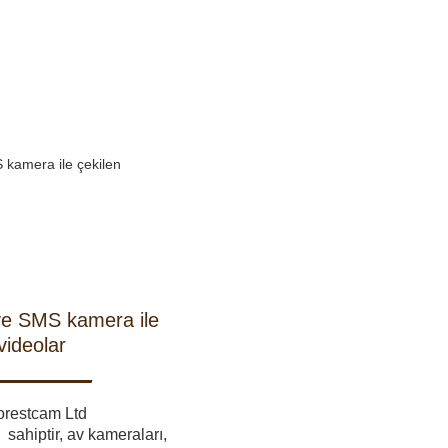
E HOBI
AV KIYAFETLERI
ERI VE ŞARJ
GECE GÖRÜŞ
LARI
e SMS kamera ile
videolar
Forestcam Ltd
ARŞIV ÜRÜNLERI
 sahiptir, av kameraları,