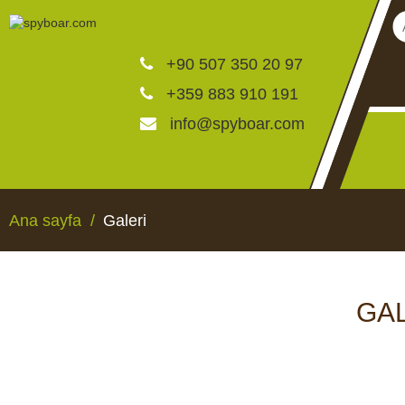
+90 507 350 20 97
+359 883 910 191
info@spyboar.com
Av kameraları
Ana sayfa
Galeri
Canlı görüntülü izleme ka
GAL
CCTV kameraları
AV KAMERALARI
CANLI GÖRÜNTÜLÜ 
KAMERALAR
Yemlikler