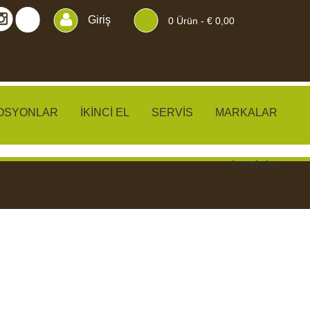
Giriş
0
Ürün -
€ 0,00
OSYONLAR
İKINCI EL
SERVIS
MARKALAR
İLETIŞIM
KLER
PERDELER