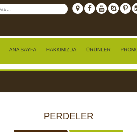
VIDEO IZLE
ANA SAYFA
HAKKIMIZDA
ÜRÜNLER
PROM
meraları
IZLEME
CCTV KAMERALARI
YEMLI
PERDELER
I