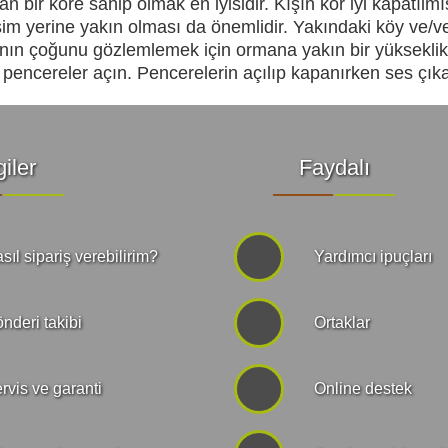
n bir köre sahip olmak en iyisidir. Kışın kör iyi kapatı
şim yerine yakın olması da önemlidir. Yakındaki köy ve/vey
nın çoğunu gözlemlemek için ormana yakın bir yükseklikte 
 pencereler açın. Pencerelerin açılıp kapanırken ses çı
giler
Faydalı
sıl sipariş verebilirim?
Yardımcı ipuçları
nderi takibi
Ortaklar
rvis ve garanti
Online destek