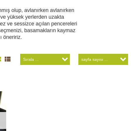
anmış olup, avlanırken avlanırken
an ve yüksek yerlerden uzakta
mez ve sessizce açılan pencereleri
E HOBI
AV KIYAFETLERI
e seçmenizi, basamakların kaymaz
 öneririz.
ERI VE ŞARJ
GECE GÖRÜŞ
LARI
ARŞIV ÜRÜNLERI