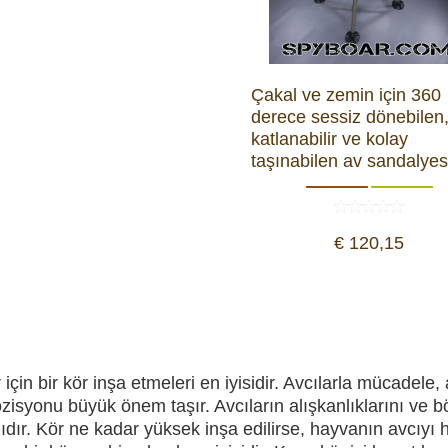
yon Kameraları
ÜRÜNLERE GÖZ ATIN
Çakal ve zemin için 360
derece sessiz dönebilen
hazları
katlanabilir ve kolay
taşınabilen av sandalyes
€ 120,15
çin bir kör inşa etmeleri en iyisidir. Avcılarla mücadele, 
r pozisyonu büyük önem taşır. Avcıların alışkanlıklarını ve
lıdır. Kör ne kadar yüksek inşa edilirse, hayvanın avcıyı