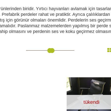
rünlerinden biridir. Yırtıcı hayvanları avlamak için tasarl
. Prefabrik perdeler rahat ve pratiktir. Ayrıca çalılıklard
ış için görünür olmaları önemlidir. Perdelerin ses geçir
RI
KENDINI SAVUNMA
KAMP V
ğlamalıdır. Paslanmaz malzemelerden yapılmış bir perd
hip olmasını ve perdenin ses ve koku geçirmez olmasını
RI VE
AKÜLER VE PILLER
GÜNEŞ PANELL
LARI
CIHAZ
tükendi
Ç İÇI KAMERA
HEDIYELIK