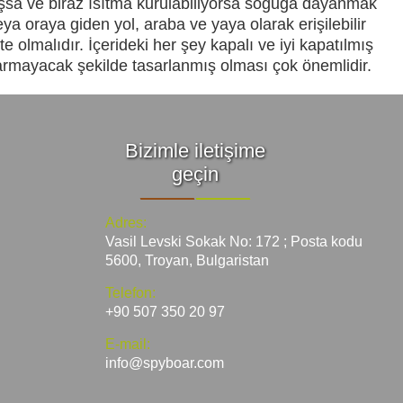
lmışsa ve biraz ısıtma kurulabiliyorsa soğuğa dayanmak
a oraya giden yol, araba ve yaya olarak erişilebilir
olmalıdır. İçerideki her şey kapalı ve iyi kapatılmış
karmayacak şekilde tasarlanmış olması çok önemlidir.
Bizimle iletişime
geçin
Adres:
Vasil Levski Sokak No: 172 ; Posta kodu
5600, Troyan, Bulgaristan
Telefon:
+90 507 350 20 97
E-mail:
info@spyboar.com