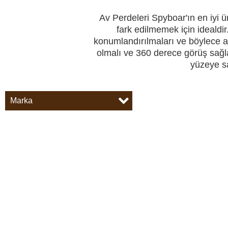
Perdeler
Av Perdeleri Spyboar'ın en iyi ü
fark edilmemek için idealdir
konumlandırılmaları ve böylece at
Av köpekleri
AV KÖPEKLERI
AV MALZEMELE
olmalı ve 360 ​​derece görüş sa
yüzeye sa
Av malzemeleri
Marka
Kendini savunma
GÜVENLIK VE EMNIYET
VÜCUT KAMERALA
AKSIYON KAMERA
Kamp ve hobi
Av kıyafetleri
Güvenlik ve emniyet
SPOR VE AKILLI SAATLERI
ARA