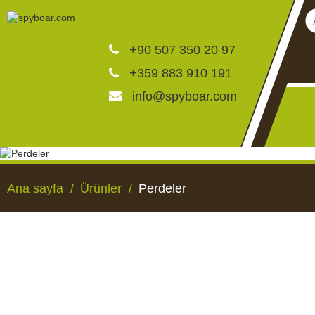
+90 507 350 20 97
+359 883 910 191
info@spyboar.com
Av kameraları
Ana sayfa
Ürünler
Perdeler
Canlı görüntülü izleme ka
CCTV kameraları
AV KAMERALARI
CANLI GÖRÜNTÜLÜ 
KAMERALAR
Yemlikler