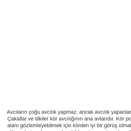
Vücut Kameraları ve Aksi
Aküler ve piller
Güneş panelleri ve şarj ci
Gece görüş
Spor ve akıllı Saatleri
Araç İçi Kamera
Hediyelik
Avcıların çoğu avcılık yapmaz, ancak avcılık yapanlar i
Çakallar ve tilkiler kör avcılığının ana avlarıdır. Kö
alanı gözlemleyebilmek için körden iyi bir görüş olma
Arşiv ürünleri