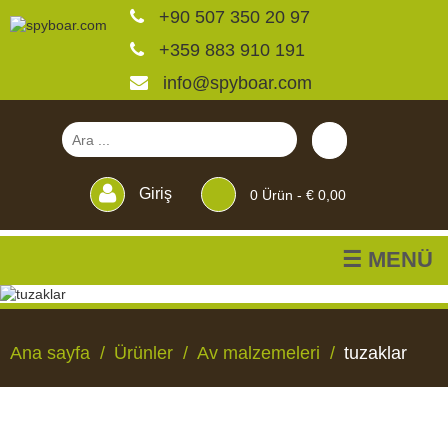
+90 507 350 20 97
+359 883 910 191
info@spyboar.com
Giriş
0
Ürün -
€ 0,00
☰ MENÜ
Av kameraları
Ana sayfa
Ürünler
Av malzemeleri
tuzaklar
Canlı görüntülü izleme
kameraları
AV
CANLI
CCTV
YEMLIKLER
PERDELER