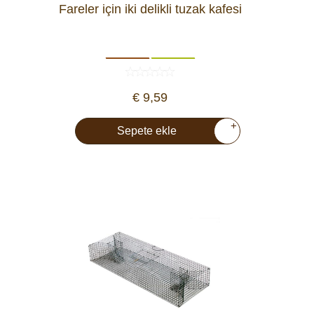
Araç İçi Kamera
Fareler için iki delikli tuzak kafesi
Hediyelik
Arşiv ürünleri
€ 9,59
+
Sepete ekle