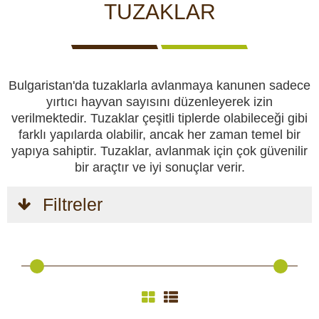
CCTV kameraları
KAMERALARI
GÖRÜNTÜLÜ
KAMERALARI
TUZAKLAR
IZLEME
KAMERALARI
Yemlikler
Bulgaristan'da tuzaklarla avlanmaya kanunen sadece
Perdeler
yırtıcı hayvan sayısını düzenleyerek izin
verilmektedir. Tuzaklar çeşitli tiplerde olabileceği gibi
Av köpekleri
farklı yapılarda olabilir, ancak her zaman temel bir
AV
AV
KENDINI
KAMP
AV
yapıya sahiptir. Tuzaklar, avlanmak için çok güvenilir
KÖPEKLERI
MALZEMELERI
SAVUNMA
VE HOBI
KIYAFETLERI
bir araçtır ve iyi sonuçlar verir.
Av malzemeleri
Filtreler
Kendini savunma
Kamp ve hobi
GÜVENLIK
VÜCUT
AKÜLER
GÜNEŞ
GECE
VE
KAMERALARI
VE
PANELLERI
GÖRÜŞ
EMNIYET
VE
PILLER
VE
Av kıyafetleri