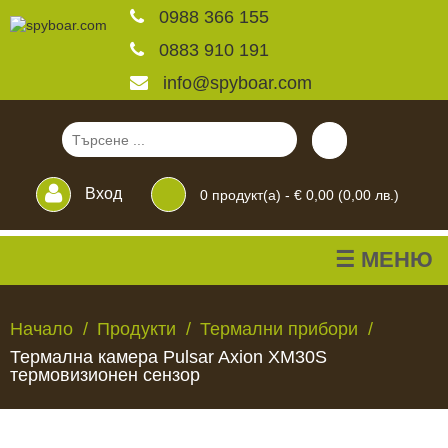
0988 366 155
0883 910 191
info@spyboar.com
Вход
0
продукт(а) -
€ 0,00 (0,00 лв.)
☰ МЕНЮ
Ловни камери
Начало
Продукти
Термални прибори
Термална камера Pulsar Axion XM30S
Фотокапани на живо
термовизионен сензор
Камери за
ЛОВНИ
ФОТОКАПАНИ
КАМЕРИ
ХРАНИЛКИ
ЧАКАЛА