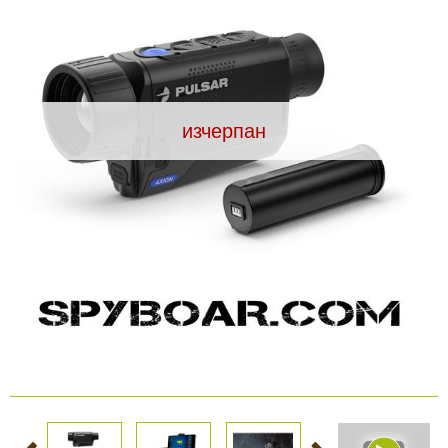
Видеорегистратори
За подаръци
изчерпан
Архивни продукти