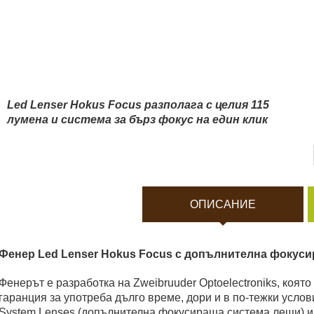
Боди камери и екшън к
Акумулатори и батерии
Соларни панели и заря
Led Lenser Hokus Focus разполага с целия 115
лумена и система за бърз фокус на един клик
Нощно виждане
Спортни и смарт часовн
ОПИСАНИЕ
Видеорегистратори
Фенер Led Lenser Hokus Focus с допълнителна фокус
За подаръци
Фенерът е разработка на Zweibruuder Optoelectroniks, коят
гаранция за употреба дълго време, дори и в по-тежки услов
Архивни продукти
System Lenses (допълнителна фокусираща система лещи) и S