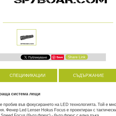
амери
РАЗГЛЕДАЙ ПРОДУКТИ
дни
Share Link
Save
ици
СПЕЦИФИКАЦИИ
СЪДЪРЖАНИЕ
ираща система лещи
о е пробив във фокусирането на LED технологията. Той е м
ия. Фенер Led Lenser Hokus Focus е проектиран с тактическ
peed Focus (бърз фокус) - бърз фокус с една ръка.