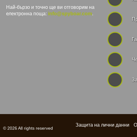
Най-бързо и точно ще ви отговорим на
електронна поща:
info@spyboar.com
.
П
Га
Че
За
Защита на лични данни
О
© 2026 All rights reserved