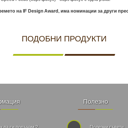
ремето на IF Design Award, има номинации за други пре
ПОДОБНИ ПРОДУКТИ
рмация
Полезно
к да си поръчам ?
Полезни съвети