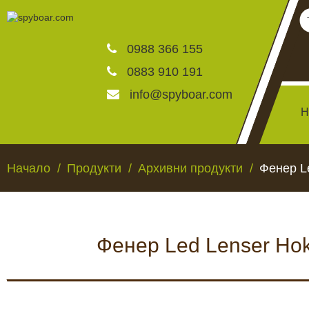
0988 366 155
0883 910 191
info@spyboar.com
Н
Ловни камери
Начало
Продукти
Архивни продукти
Фенер L
Фотокапани на живо
Фенер Led Lenser Ho
Камери за видеонаблю
ЛОВНИ КАМЕРИ
ФОТОКАПАНИ НА
Хранилки