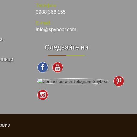
Телефон:
0988 366 155
E-mail:
info@spyboar.com
ка
Следвайте ни
ъчници
рвиз