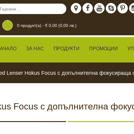
0
продукт(а) -
€ 0,00 (0,00 лв.)
АЧАЛО
ЗА НАС
ПРОДУКТИ
ПРОМОЦИИ
У
ed Lenser Hokus Focus с допълнителна фокусираща
kus Focus с допълнителна фок
дение
 ЖИВО
КАМЕРИ ЗА
ХРАН
ВИДЕОНАБЛЮДЕНИЕ