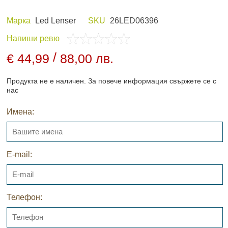
Марка
Led Lenser
SKU
26LED06396
Напиши ревю
 И ХОБИ
ЛОВНО ОБЛЕКЛО
/
€ 44,99
88,00 лв.
Продукта не е наличен. За повече информация свържете се с
нас
Имена:
ПАНЕЛИ И
НОЩНО ВИЖДАНЕ
ДНИ
E-mail:
Телефон:
АРХИВНИ ПРОДУКТИ