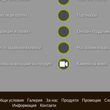
роследи пратка
Партньори
ранция и сервиз
Онлайн поддръж
сто задавани въпроси
Hастройки и нар
явка за връщане на продукт
Камери на живо
бщи условия
Галерия
За нас
Продукти
Промоции
Се
Информация
Контакти