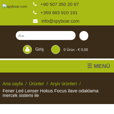
+90 507 350 20 97
+359 883 910 191
info@spyboar.com
Giriş
0
Ürün -
€ 0,00
☰ MENÜ
Av kameraları
Ana sayfa
Ürünler
Arşiv ürünleri
Fener Led Lenser Hokus Focus ilave odaklama
Canlı görüntülü izleme
mercek sistemi ile
kameraları
AV
CANLI
CCTV
YEMLIKLER
PERDELER