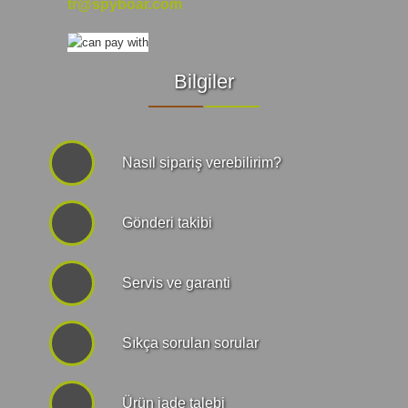
tr@spyboar.com
Bilgiler
Nasıl sipariş verebilirim?
Gönderi takibi
Servis ve garanti
Sıkça sorulan sorular
Ürün iade talebi