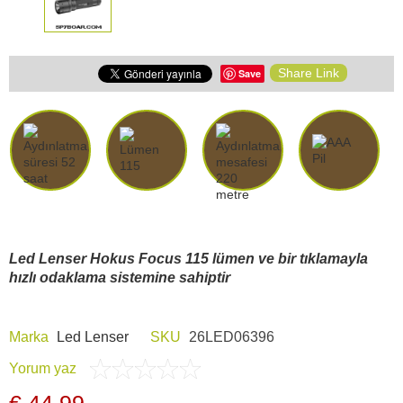
Share Link
Save
Led Lenser Hokus Focus 115 lümen ve bir tıklamayla
hızlı odaklama sistemine sahiptir
Marka
Led Lenser
SKU
26LED06396
Yorum yaz
€ 44,99