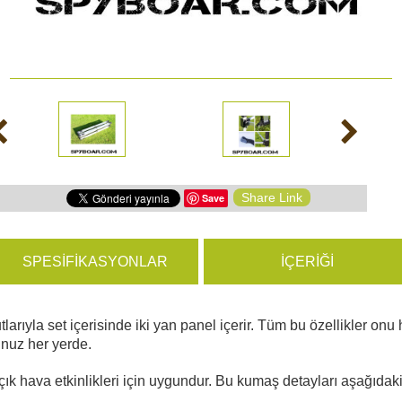
yon Kameraları
ÜRÜNLERE GÖZ ATIN
hazları
Share Link
Save
SPESIFIKASYONLAR
İÇERIĞI
tlarıyla set içerisinde iki yan panel içerir. Tüm bu özellikler o
unuz her yerde.
ık hava etkinlikleri için uygundur. Bu kumaş detayları aşağıdak