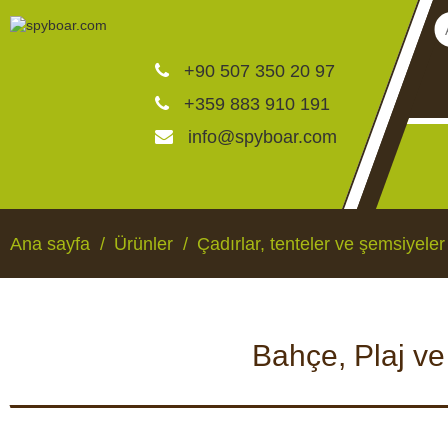
+90 507 350 20 97
+359 883 910 191
info@spyboar.com
Av kameraları
Ana sayfa
Ürünler
Çadırlar, tenteler ve şemsiyeler
Canlı görüntülü izleme ka
Bahçe, Plaj ve
CCTV kameraları
AV KAMERALARI
CANLI GÖRÜNTÜLÜ 
KAMERALAR
Yemlikler