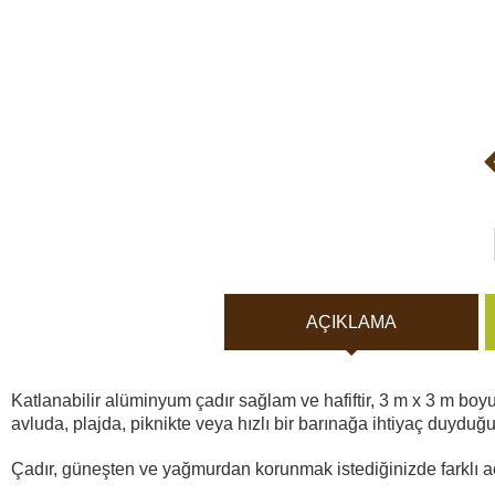
Vücut Kameraları ve Aksi
Aküler ve piller
Güneş panelleri ve şarj ci
Gece görüş
Spor ve akıllı Saatleri
AÇIKLAMA
Araç İçi Kamera
Katlanabilir alüminyum çadır sağlam ve hafiftir, 3 m x 3 m boyu
Hediyelik
avluda, plajda, piknikte veya hızlı bir barınağa ihtiyaç duyduğ
Çadır, güneşten ve yağmurdan korunmak istediğinizde farklı aç
Arşiv ürünleri