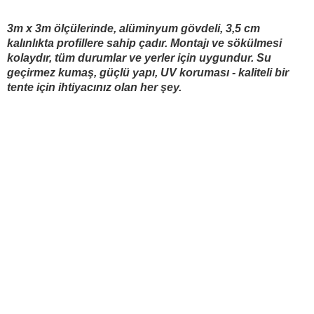
Perdeler
3m x 3m ölçülerinde, alüminyum gövdeli, 3,5 cm
kalınlıkta profillere sahip çadır. Montajı ve sökülmesi
kolaydır, tüm durumlar ve yerler için uygundur. Su
Av köpekleri
AV KÖPEKLERI
AV MALZEMELE
geçirmez kumaş, güçlü yapı, UV koruması - kaliteli bir
tente için ihtiyacınız olan her şey.
Av malzemeleri
Kendini savunma
GÜVENLIK VE EMNIYET
VÜCUT KAMERALA
AKSIYON KAMERA
Kamp ve hobi
Av kıyafetleri
Güvenlik ve emniyet
SPOR VE AKILLI SAATLERI
ARA