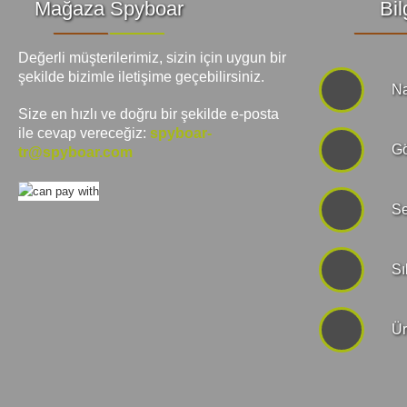
Mağaza Spyboar
Bil
Değerli müşterilerimiz, sizin için uygun bir
şekilde bizimle iletişime geçebilirsiniz.
Na
Size en hızlı ve doğru bir şekilde e-posta
ile cevap vereceğiz:
spyboar-
Gö
tr@spyboar.com
Se
Sı
Ür