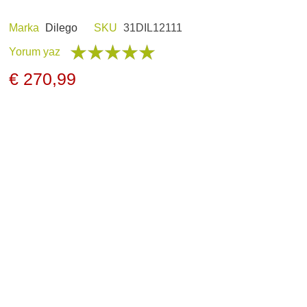
Marka
Dilego
SKU
31DIL12111
Yorum yaz
E HOBI
AV KIYAFETLERI
€ 270,99
ERI VE ŞARJ
GECE GÖRÜŞ
LARI
ARŞIV ÜRÜNLERI