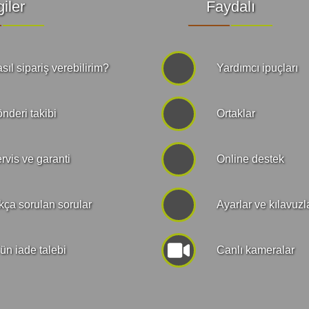
giler
Faydalı
sıl sipariş verebilirim?
Yardımcı ipuçları
nderi takibi
Ortaklar
rvis ve garanti
Online destek
kça sorulan sorular
Ayarlar ve kılavuzl
ün iade talebi
Canlı kameralar