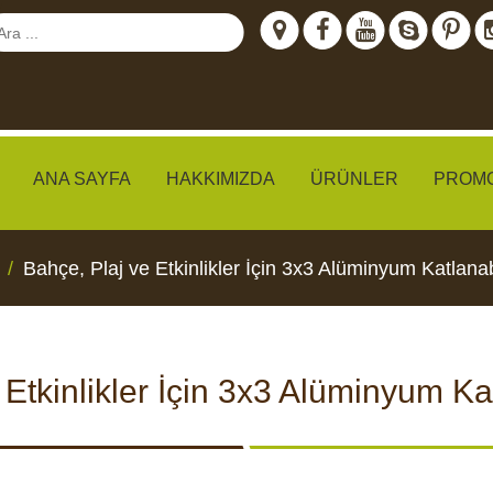
ANA SAYFA
HAKKIMIZDA
ÜRÜNLER
PROM
Bahçe, Plaj ve Etkinlikler İçin 3x3 Alüminyum Katlanab
meraları
 Etkinlikler İçin 3x3 Alüminyum Kat
IZLEME
CCTV KAMERALARI
YEMLI
I