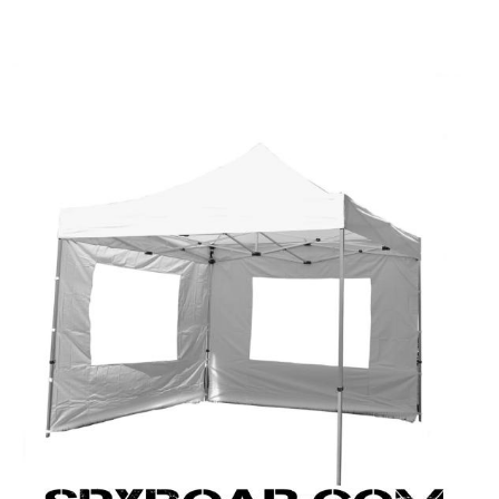
RI
KENDINI SAVUNMA
KAMP V
RI VE
AKÜLER VE PILLER
GÜNEŞ PANELL
LARI
CIHAZ
Ç İÇI KAMERA
HEDIYELIK