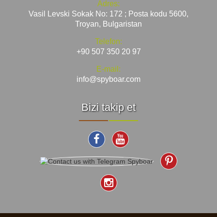
Adres:
Vasil Levski Sokak No: 172 ; Posta kodu 5600,
Troyan, Bulgaristan
Telefon:
+90 507 350 20 97
E-mail:
info@spyboar.com
Bizi takip et