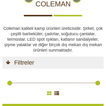
CCTV kameraları
KAMERALARI
GÖRÜNTÜLÜ
KAMERALARI
COLEMAN
IZLEME
KAMERALARI
Yemlikler
Coleman kaliteli kamp ürünleri üreticisidir. Şirket, çok
Perdeler
çeşitli barbeküler, çadırlar, soğutucu çantalar,
termoslar, LED spot ışıkları, katlanır sandalyeler,
Av köpekleri
şişme yataklar ve diğer birçok dış mekan dış mekan
AV
AV
KENDINI
KAMP
AV
ürünleri sunmaktadır.
KÖPEKLERI
MALZEMELERI
SAVUNMA
VE HOBI
KIYAFETLERI
Av malzemeleri
Filtreler
Kendini savunma
Kamp ve hobi
GÜVENLIK
VÜCUT
AKÜLER
GÜNEŞ
GECE
VE
KAMERALARI
VE
PANELLERI
GÖRÜŞ
EMNIYET
VE
PILLER
VE
Av kıyafetleri