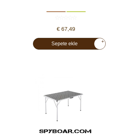
Araç İçi Kamera
Hediyelik
€ 67,49
Arşiv ürünleri
+
Sepete ekle