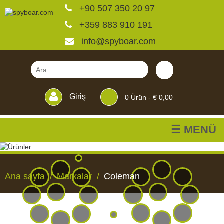
+90 507 350 20 97
+359 883 910 191
info@spyboar.com
Giriş
0
Ürün -
€ 0,00
☰ MENÜ
Av kameraları
Ana sayfa
Markalar
Coleman
Canlı görüntülü izleme
kameraları
AV
CANLI
CCTV
YEMLIKLER
PERDELER