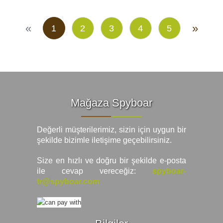
«
»
1
2
3
4
5
Mağaza Spyboar
Değerli müşterilerimiz, sizin için uygun bir
şekilde bizimle iletişime geçebilirsiniz.
Size en hızlı ve doğru bir şekilde e-posta
ile cevap vereceğiz:
spyboar-
tr@spyboar.com