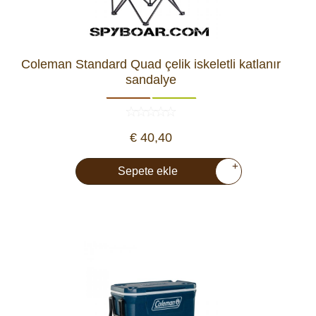
Coleman Standard Quad çelik iskeletli katlanır
sandalye
€ 40,40
+
Sepete ekle