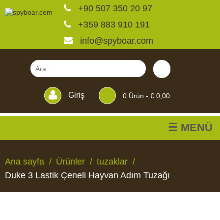
+90 507 350 20 97
+359 883 910 191
info@spyboar.com
Giriş
0
Ürün -
€ 0,00
☰ MENÜ
Av kameraları
Ana sayfa
Ürünler
tuzaklar
Duke 3 Lastik Çeneli Hayvan Adım Tuzağı
Canlı görüntülü izleme
kameraları
AV
CANLI
CCTV
YEMLIKLER
PERDELER