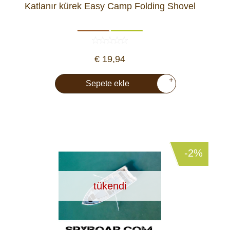
Katlanır kürek Easy Camp Folding Shovel
€ 19,94
+
Sepete ekle
-2%
tükendi