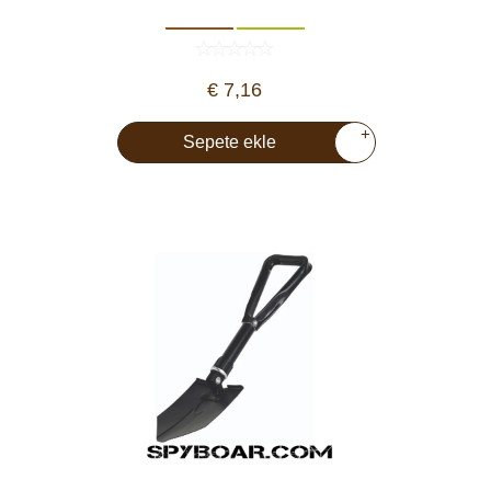
€ 7,16
+
Sepete ekle