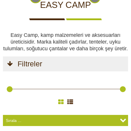
CCTV kameraları
KAMERALARI
GÖRÜNTÜLÜ
KAMERALARI
EASY CAMP
IZLEME
KAMERALARI
Yemlikler
Easy Camp, kamp malzemeleri ve aksesuarları
Perdeler
üreticisidir. Marka kaliteli çadırlar, tenteler, uyku
tulumları, soğutucu çantalar ve daha birçok şey üretir.
Av köpekleri
AV
AV
KENDINI
KAMP
AV
Filtreler
KÖPEKLERI
MALZEMELERI
SAVUNMA
VE HOBI
KIYAFETLERI
Av malzemeleri
Kendini savunma
Kamp ve hobi
GÜVENLIK
VÜCUT
AKÜLER
GÜNEŞ
GECE
VE
KAMERALARI
VE
PANELLERI
GÖRÜŞ
EMNIYET
VE
PILLER
VE
Av kıyafetleri