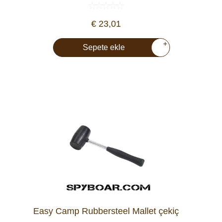
Araç İçi Kamera
€ 23,01
Hediyelik
+
Sepete ekle
Arşiv ürünleri
Easy Camp Rubbersteel Mallet çekiç