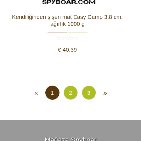
Kendiliğinden şişen mat Easy Camp 3.8 cm,
ağırlık 1000 g
€ 40,39
«
»
1
2
3
Mağaza Spyboar