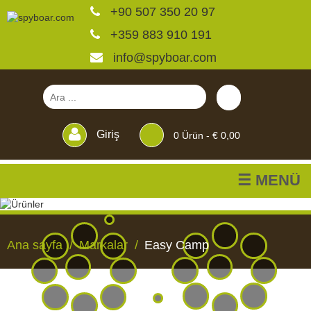
+90 507 350 20 97
+359 883 910 191
info@spyboar.com
Giriş
0
Ürün -
€ 0,00
☰ MENÜ
Av kameraları
Ana sayfa
Markalar
Easy Camp
Canlı görüntülü izleme
kameraları
AV
CANLI
CCTV
YEMLIKLER
PERDELER