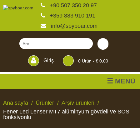
+90 507 350 20 97
+359 883 910 191
info@spyboar.com
Giriş
0
Ürün -
€ 0,00
☰ MENÜ
Av kameraları
Ana sayfa
Ürünler
Arşiv ürünleri
Fener Led Lenser MT7 alüminyum gövdeli ve SOS
Canlı görüntülü izleme
fonksiyonlu
kameraları
AV
CANLI
CCTV
YEMLIKLER
PERDELER