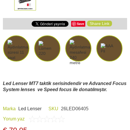
Share Link
Save
Led Lenser MT7 taktik serisindendir ve Advanced Focus
System lenses ve Speed ​​focus ile donatılmıştır.
Marka
Led Lenser
SKU
26LED06405
Yorum yaz
€ 70,05