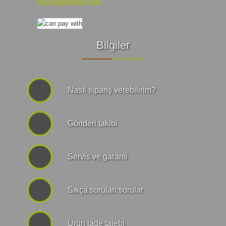
tr@spyboar.com
Bilgiler
Nasıl sipariş verebilirim?
Gönderi takibi
Servis ve garanti
Sıkça sorulan sorular
Ürün iade talebi