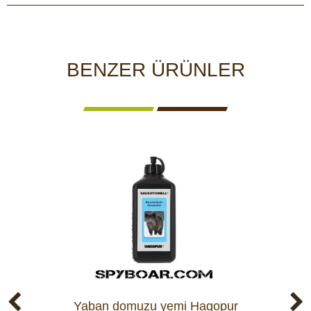
BENZER ÜRÜNLER
Yaban domuzu yemi Hagopur
Kı