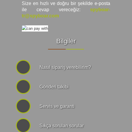
Size en hızlı ve doğru bir şekilde e-posta
ile cevap vereceğiz:
spyboar-
tr@spyboar.com
Bilgiler
Nasıl sipariş verebilirim?
Gönderi takibi
Servis ve garanti
Sıkça sorulan sorular