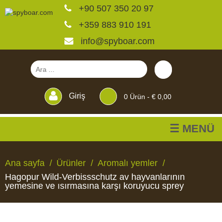
+90 507 350 20 97
+359 883 910 191
info@spyboar.com
Giriş
0
Ürün -
€ 0,00
☰ MENÜ
Av kameraları
Ana sayfa
Ürünler
Aromalı yemler
Hagopur Wild-Verbissschutz av hayvanlarının
Canlı görüntülü izleme
yemesine ve ısırmasına karşı koruyucu sprey
kameraları
AV
CANLI
CCTV
YEMLIKLER
PERDELER