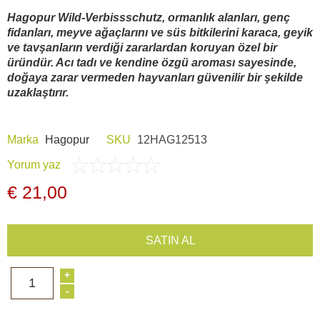
Araç İçi Kamera
Hagopur Wild-Verbissschutz, ormanlık alanları, genç
fidanları, meyve ağaçlarını ve süs bitkilerini karaca, geyik
Hediyelik
ve tavşanların verdiği zararlardan koruyan özel bir
üründür. Acı tadı ve kendine özgü aroması sayesinde,
doğaya zarar vermeden hayvanları güvenilir bir şekilde
Arşiv ürünleri
uzaklaştırır.
Marka
Hagopur
SKU
12HAG12513
Yorum yaz
€ 21,00
SATIN AL
+
1
-