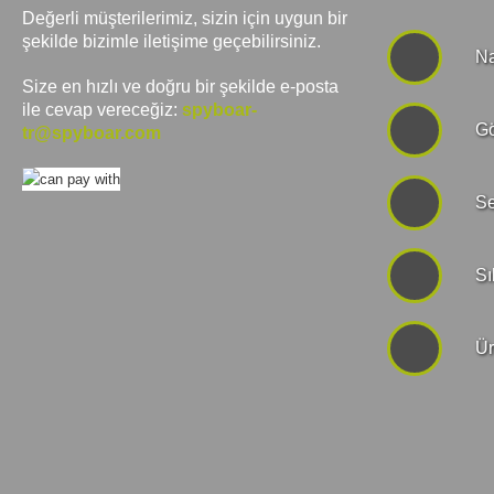
Değerli müşterilerimiz, sizin için uygun bir
şekilde bizimle iletişime geçebilirsiniz.
Na
Size en hızlı ve doğru bir şekilde e-posta
ile cevap vereceğiz:
spyboar-
Gö
tr@spyboar.com
Se
Sı
Ür