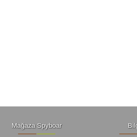
Vücut Kameraları ve Aksi
Aküler ve piller
Güneş panelleri ve şarj ci
Gece görüş
Spor ve akıllı Saatleri
Araç İçi Kamera
Hediyelik
Mağaza Spyboar
Bil
Arşiv ürünleri