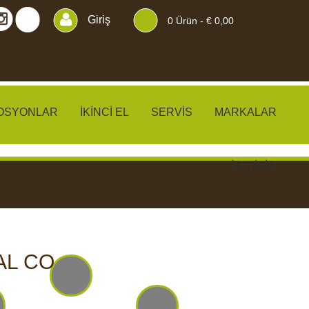
Giriş
0
Ürün -
€ 0,00
OSYONLAR
İKINCI EL
SERVIS
MARKALAR
İLETIŞIM
KLER
PERDELER
AL CO