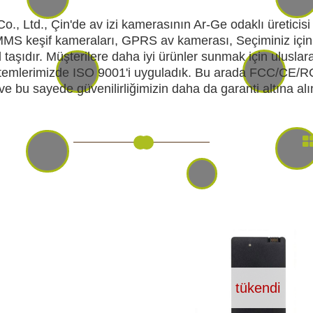
., Ltd., Çin'de av izi kamerasının Ar-Ge odaklı üreticisi
 MMS keşif kameraları, GPRS av kamerası, Seçiminiz için
l taşıdır. Müşterilere daha iyi ürünler sunmak için ulusla
RI
KENDINI SAVUNMA
KAMP V
sistemlerimizde ISO 9001'i uyguladık. Bu arada FCC/CE/
k ve bu sayede güvenilirliğimizin daha da garanti altına al
RI VE
AKÜLER VE PILLER
GÜNEŞ PANELL
LARI
CIHAZ
tükendi
Ç İÇI KAMERA
HEDIYELIK