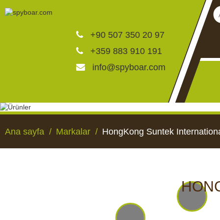
+90 507 350 20 97
+359 883 910 191
info@spyboar.com
Av kameraları
Ana sayfa
Markalar
HongKong Suntek Internation
Canlı görüntülü izleme ka
CCTV kameraları
AV KAMERALARI
CANLI GÖRÜNTÜLÜ 
HONG
KAMERALAR
Yemlikler