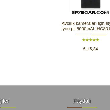
yon Kameraları
ÜRÜNLERE GÖZ ATIN
Avcılık kameraları için li
iyon pil 5000mAh HC80
hazları
€ 15,34
giler
Faydalı