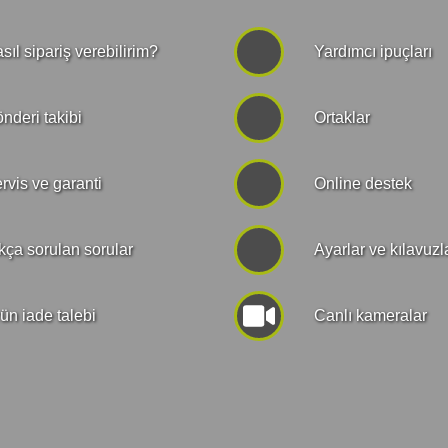
sıl sipariş verebilirim?
Yardımcı ipuçları
nderi takibi
Ortaklar
rvis ve garanti
Online destek
kça sorulan sorular
Ayarlar ve kılavuzl
ün iade talebi
Canlı kameralar