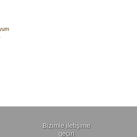
tyum
1
Bizimle iletişime
geçin