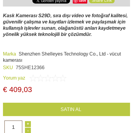
Share Link
Araç İçi Kamera
Save
Kask Kamerası S29D, sıra dışı video ve fotoğraf kalitesi,
Hediyelik
güvenilir çalışma ve kayıtları izlemek ve paylaşmak için
kullanışlı işlevler sunan, olağanüstü anları kaydetmeye
yönelik yüksek teknolojili bir çözümdür.
Arşiv ürünleri
Marka
Shenzhen Shelleyes Technology Co., Ltd - vücut
kamerası
SKU
75SHE12366
Yorum yaz
€ 409,03
SATIN AL
+
1
-