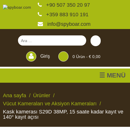
+90 507 350 20 97
+359 883 910 191
info@spyboar.com
Giriş
0
Ürün -
€ 0,00
☰ MENÜ
Av kameraları
Ana sayfa
Ürünler
Vücut Kameraları ve Aksiyon Kameraları
Canlı görüntülü izleme
Kask kamerası S29D 38MP, 15 saate kadar kayıt ve
kameraları
140° kayıt açısı
AV
CANLI
CCTV
YEMLIKLER
PERDELER