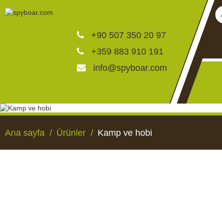
+90 507 350 20 97
+359 883 910 191
info@spyboar.com
Av kameraları
Ana sayfa
Ürünler
Kamp ve hobi
Canlı görüntülü izleme ka
CCTV kameraları
AV KAMERALARI
CANLI GÖRÜNTÜLÜ 
KAMERALAR
Yemlikler