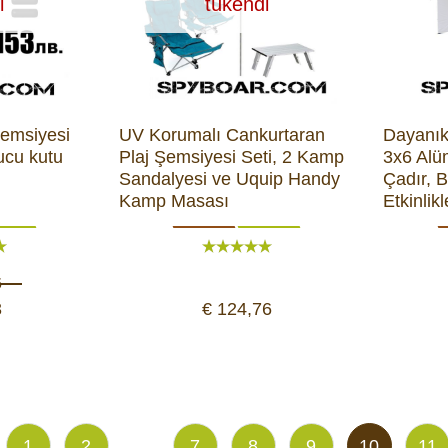
i
tükendi
şemsiyesi
UV Korumalı Cankurtaran
Dayanık
ucu kutu
Plaj Şemsiyesi Seti, 2 Kamp
3x6 Alü
Sandalyesi ve Uquip Handy
Çadır, 
Kamp Masası
Etkinlikl
6
3
€ 124,76
...
1
2
7
8
9
10
11