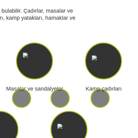
 bulabilir. Çadırlar, masalar ve
rı, kamp yatakları, hamaklar ve
E HOBI
AV KIYAFETLERI
ERI VE ŞARJ
GECE GÖRÜŞ
LARI
Masalar ve sandalyeler
Kamp çadırları
ARŞIV ÜRÜNLERI