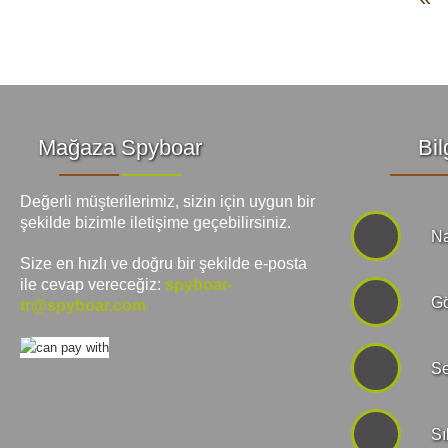
Mağaza Spyboar
Bil
Değerli müşterilerimiz, sizin için uygun bir
şekilde bizimle iletişime geçebilirsiniz.
Na
Size en hızlı ve doğru bir şekilde e-posta
ile cevap vereceğiz:
spyboar-
Gö
tr@spyboar.com
Se
Sı