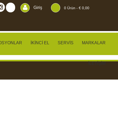
Giriş
0
Ürün -
€ 0,00
OSYONLAR
İKINCI EL
SERVIS
MARKALAR
İLETIŞIM
KLER
PERDELER