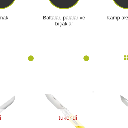
yon Kameraları
mak
Baltalar, palalar ve
Kamp aks
ÜRÜNLERE GÖZ ATIN
bıçaklar
hazları
i
tükendi