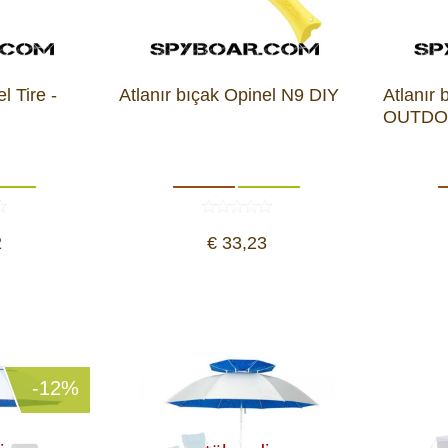
l Tire -
Atlanır bıçak Opinel N9 DIY
Atlanır 
OUTDO
2
€ 33,23
-12%