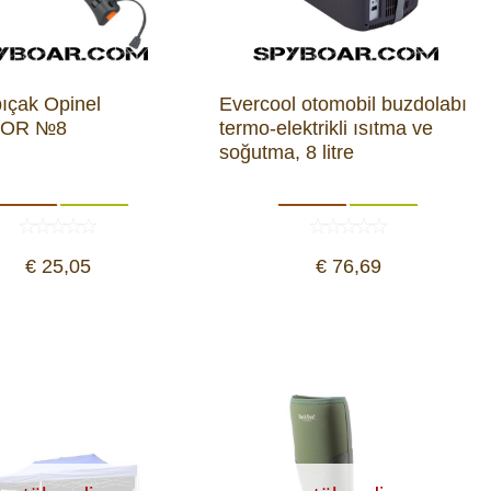
bıçak Opinel
Evercool otomobil buzdolabı
OR №8
termo-elektrikli ısıtma ve
soğutma, 8 litre
€ 25,05
€ 76,69