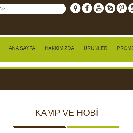
ANA SAYFA
HAKKIMIZDA
ÜRÜNLER
PROM
meraları
IZLEME
CCTV KAMERALARI
YEMLI
KAMP VE HOBI
I