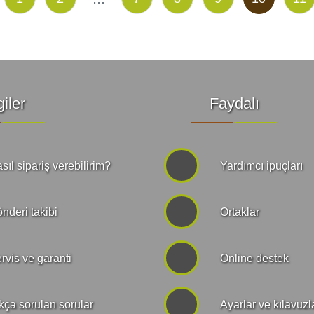
giler
Faydalı
sıl sipariş verebilirim?
Yardımcı ipuçları
nderi takibi
Ortaklar
rvis ve garanti
Online destek
kça sorulan sorular
Ayarlar ve kılavuzl