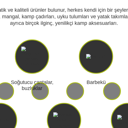
k ve kaliteli ürünler bulunur, herkes kendi için bir şeyler
, mangal, kamp çadırları, uyku tulumları ve yatak takımla
ayrıca birçok ilginç, yenilikçi kamp aksesuarları.
RI
KENDINI SAVUNMA
KAMP V
RI VE
AKÜLER VE PILLER
GÜNEŞ PANELL
LARI
CIHAZ
Soğutucu çantalar,
Barbekü
buzluklar
Ç İÇI KAMERA
HEDIYELIK