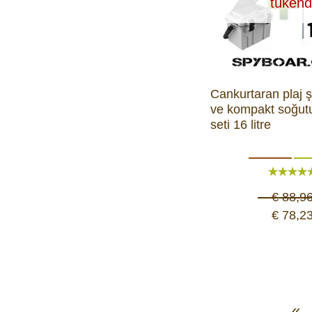
tükend
Cankurtaran plaj 
ve kompakt soğut
seti 16 litre
€ 88,9
€ 78,2
«