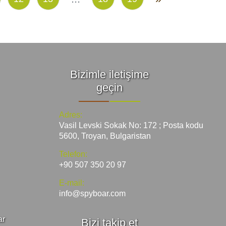
Bizimle iletişime
geçin
Adres:
Vasil Levski Sokak No: 172 ; Posta kodu
5600, Troyan, Bulgaristan
Telefon:
+90 507 350 20 97
E-mail:
info@spyboar.com
ar
Bizi takip et