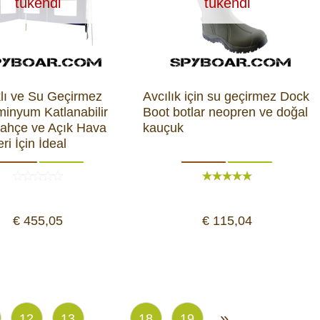
tükendi
tükendi
lı ve Su Geçirmez
Avcılık için su geçirmez Dock
minyum Katlanabilir
Boot botlar neopren ve doğal
Bahçe ve Açık Hava
kauçuk
eri İçin İdeal
€ 455,05
€ 115,04
...
»
12
13
18
19