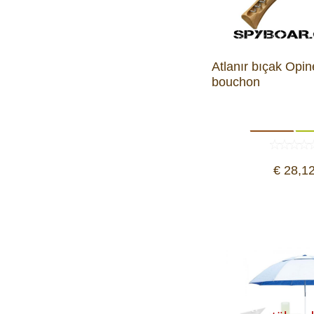
Atlanır bıçak Opine
bouchon
€ 28,1