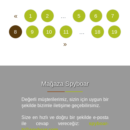
«
...
1
2
5
6
7
...
8
9
10
11
18
19
»
Mağaza Spyboar
Değerli müşterilerimiz, sizin için uygun bir
şekilde bizimle iletişime geçebilirsiniz.
Size en hızlı ve doğru bir şekilde e-posta
ile cevap vereceğiz:
spyboar-
tr@spyboar.com