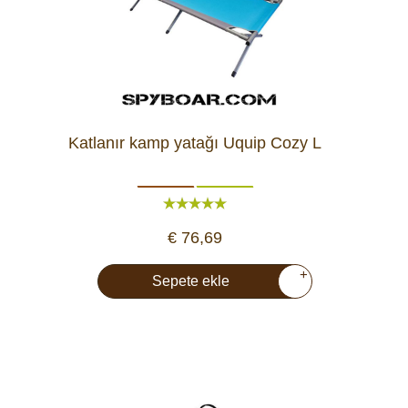
Katlanır kamp yatağı Uquip Cozy L
€ 76,69
+
Sepete ekle