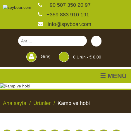
+90 507 350 20 97
+359 883 910 191
info@spyboar.com
Giriş
0
Ürün -
€ 0,00
☰ MENÜ
Av kameraları
Ana sayfa
Ürünler
Kamp ve hobi
Canlı görüntülü izleme
kameraları
AV
CANLI
CCTV
YEMLIKLER
PERDELER