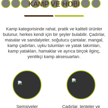
CCTV kameraları
KAMERALARI
GÖRÜNTÜLÜ
KAMERALARI
KAMP VE HOBI
IZLEME
KAMERALARI
Yemlikler
Kamp kategorisinde rahat, pratik ve kaliteli ürünler
Perdeler
bulunur, herkes kendi için bir şeyler bulabilir. Çadırlar,
masalar ve sandalyeler, soğutucu çantalar, mangal,
Av köpekleri
kamp çadırları, uyku tulumları ve yatak takımları,
AV
AV
KENDINI
KAMP
AV
kamp yatakları, hamaklar ve ayrıca birçok ilginç,
KÖPEKLERI
MALZEMELERI
SAVUNMA
VE HOBI
KIYAFETLERI
yenilikçi kamp aksesuarları.
Av malzemeleri
Kendini savunma
Kamp ve hobi
GÜVENLIK
VÜCUT
AKÜLER
GÜNEŞ
GECE
VE
KAMERALARI
VE
PANELLERI
GÖRÜŞ
EMNIYET
VE
PILLER
VE
Av kıyafetleri
Şemsiyeler
Çadırlar, tenteler ve