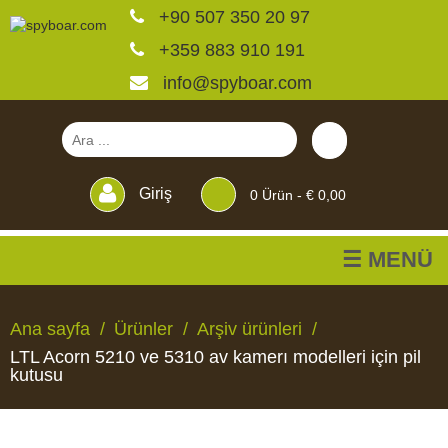
+90 507 350 20 97
+359 883 910 191
info@spyboar.com
Giriş
0
Ürün -
€ 0,00
☰ MENÜ
Av kameraları
Ana sayfa
Ürünler
Arşiv ürünleri
LTL Acorn 5210 ve 5310 av kamerı modelleri için pil
Canlı görüntülü izleme
kutusu
kameraları
AV
CANLI
CCTV
YEMLIKLER
PERDELER