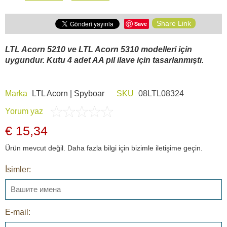
Share Link
Save
LTL Acorn 5210 ve LTL Acorn 5310 modelleri için
uygundur. Kutu 4 adet AA pil ilave için tasarlanmıştı.
Marka
LTL Acorn | Spyboar
SKU
08LTL08324
Yorum yaz
€ 15,34
Ürün mevcut değil. Daha fazla bilgi için bizimle iletişime geçin.
İsimler:
E-mail: