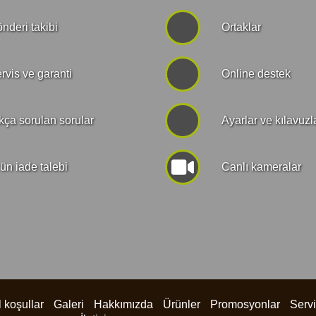
nderi takibi
Ortaklar
rvis ve garanti
Online destek
kça sorulan sorular
Ayarlar ve kılavuzl
ün iade talebi
Canlı kameralar
 koşullar
Galeri
Hakkımızda
Ürünler
Promosyonlar
Serv