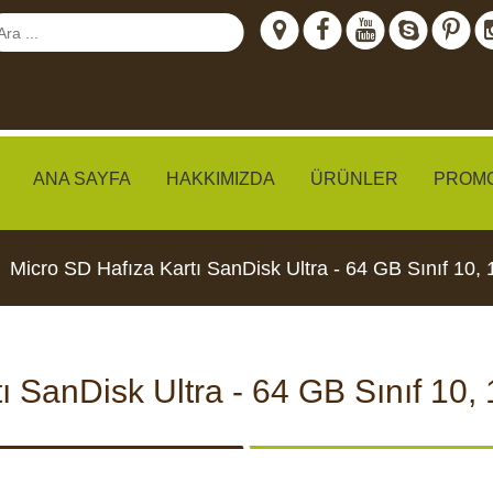
ANA SAYFA
HAKKIMIZDA
ÜRÜNLER
PROM
Micro SD Hafıza Kartı SanDisk Ultra - 64 GB Sınıf 10, 1
meraları
 SanDisk Ultra - 64 GB Sınıf 10, 
IZLEME
CCTV KAMERALARI
YEMLI
I