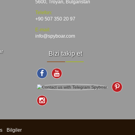
5600, Troyan, Bulgaristan
Telefon:
+90 507 350 20 97
E-mail:
info@spyboar.com
ar
Bizi takip et
is
Bilgiler