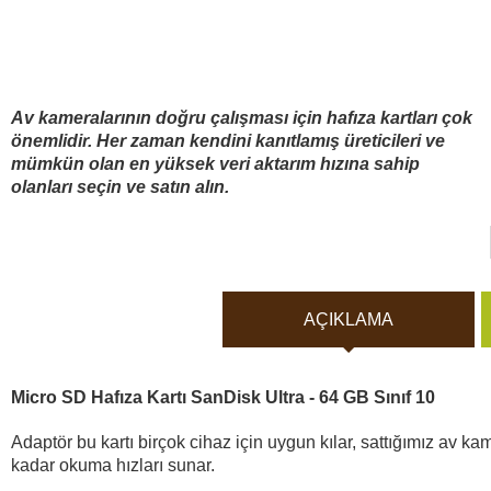
Vücut Kameraları ve Aksi
Aküler ve piller
Av kameralarının doğru çalışması için hafıza kartları çok
Güneş panelleri ve şarj ci
önemlidir. Her zaman kendini kanıtlamış üreticileri ve
mümkün olan en yüksek veri aktarım hızına sahip
olanları seçin ve satın alın.
Gece görüş
Spor ve akıllı Saatleri
AÇIKLAMA
Araç İçi Kamera
Micro SD Hafıza Kartı SanDisk Ultra - 64 GB Sınıf 10
Hediyelik
Adaptör bu kartı birçok cihaz için uygun kılar, sattığımız av k
kadar okuma hızları sunar.
Arşiv ürünleri