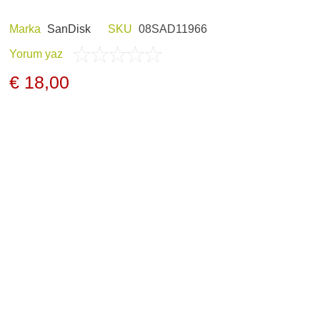
Marka
SanDisk
SKU
08SAD11966
Yorum yaz
E HOBI
AV KIYAFETLERI
€ 18,00
ERI VE ŞARJ
GECE GÖRÜŞ
LARI
ARŞIV ÜRÜNLERI