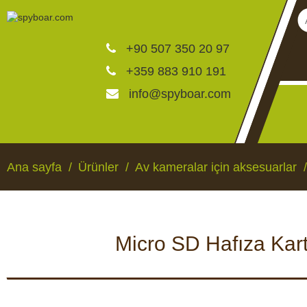
+90 507 350 20 97
+359 883 910 191
info@spyboar.com
Av kameraları
Ana sayfa
Ürünler
Av kameralar için aksesuarlar
Canlı görüntülü izleme ka
Micro SD Hafıza Kartı
CCTV kameraları
AV KAMERALARI
CANLI GÖRÜNTÜLÜ 
KAMERALAR
Yemlikler