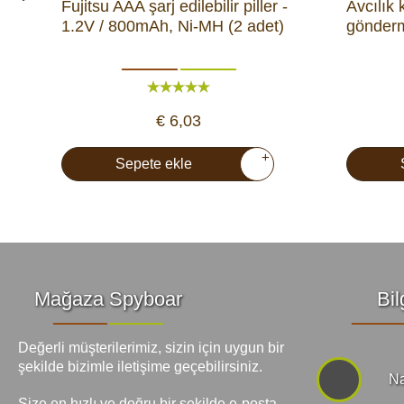
Fujitsu AAA şarj edilebilir piller -
Avcılık
1.2V / 800mAh, Ni-MH (2 adet)
gönder
€ 6,03
+
Sepete ekle
Mağaza Spyboar
Bil
Değerli müşterilerimiz, sizin için uygun bir
şekilde bizimle iletişime geçebilirsiniz.
Na
Size en hızlı ve doğru bir şekilde e-posta