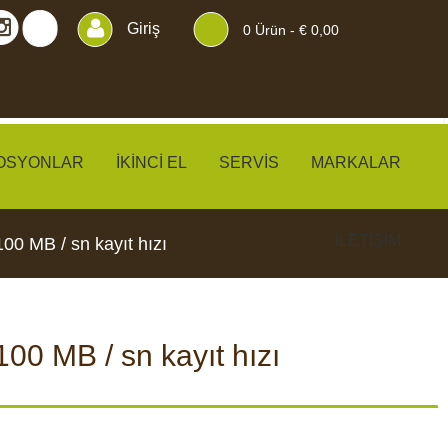
Giriş
0
Ürün -
€ 0,00
OSYONLAR
İKINCI EL
SERVIS
MARKALAR
İLETIŞIM
00 MB / sn kayıt hızı
100 MB / sn kayıt hızı
KLER
PERDELER