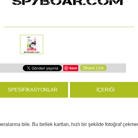
yon Kameraları
ÜRÜNLERE GÖZ ATIN
hazları
Share Link
Save
SPESIFIKASYONLAR
İÇERIĞI
ameralarına bile. Bu bellek kartları, hızlı bir şekilde fotoğraf ç