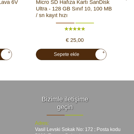
 Lava 6V
Micro SD Hafıza Kartı SanDisk
S
Ultra - 128 GB Sınıf 10, 100 MB
k
/ sn kayıt hızı
k
€ 25,00
+
+
Sepete ekle
Bizimle iletişime
geçin
Adres:
Vasil Levski Sokak No: 172 ; Posta kodu