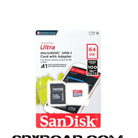
RI
KENDINI SAVUNMA
KAMP V
RI VE
AKÜLER VE PILLER
GÜNEŞ PANELL
LARI
CIHAZ
Ç İÇI KAMERA
HEDIYELIK