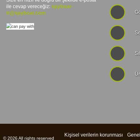
ile cevap vereceğiz:
spyboar-
Gö
tr@spyboar.com
Se
Sı
Ür
Kişisel verilerin korunması
Genel
© 2026 All rights reserved