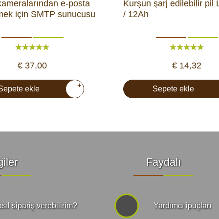
 kameralarından e-posta
Kurşun şarj edilebilir pil
mek için SMTP sunucusu
/ 12Ah
€ 37,00
€ 14,32
+
Sepete ekle
Sepete ekle
giler
Faydalı
sıl sipariş verebilirim?
Yardımcı ipuçları