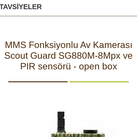
AKSIYON
ŞARJ
TAVSIYELER
KAMERALARI
CIHAZLARI
Güvenlik ve emniyet
Vücut Kameraları ve
Aksiyon Kameraları
MMS Fonksiyonlu Av Kamerası
Scout Guard SG880M-8Mpx ve
SPOR
ARAÇ
HEDIYELIK
ARŞIV
Aküler ve piller
VE
İÇI
ÜRÜNLERI
PIR sensörü - open box
AKILLI
KAMERA
Güneş panelleri ve şarj
SAATLERI
cihazları
Gece görüş
ÜRÜNLERE GÖZ ATIN
Spor ve akıllı Saatleri