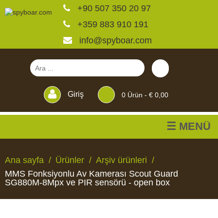
+90 507 350 20 97
+359 883 910 191
info@spyboar.com
Giriş
0
Ürün -
€ 0,00
☰ MENÜ
Av kameraları
Ana sayfa
Ürünler
Arşiv ürünleri
MMS Fonksiyonlu Av Kamerası Scout Guard
Canlı görüntülü izleme
SG880M-8Mpx ve PIR sensörü - open box
kameraları
AV
CANLI
CCTV
YEMLIKLER
PERDELER