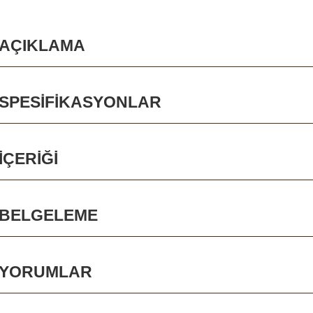
CCTV kameraları
KAMERALARI
GÖRÜNTÜLÜ
KAMERALARI
IZLEME
KAMERALARI
AÇIKLAMA
Yemlikler
Perdeler
SPESIFIKASYONLAR
Av köpekleri
AV
AV
KENDINI
KAMP
AV
İÇERIĞI
KÖPEKLERI
MALZEMELERI
SAVUNMA
VE HOBI
KIYAFETLERI
Av malzemeleri
BELGELEME
Kendini savunma
Kamp ve hobi
YORUMLAR
GÜVENLIK
VÜCUT
AKÜLER
GÜNEŞ
GECE
VE
KAMERALARI
VE
PANELLERI
GÖRÜŞ
EMNIYET
VE
PILLER
VE
Av kıyafetleri