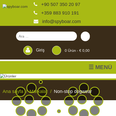
+90 507 350 20 97
+359 883 910 191
info@spyboar.com
Giriş
0
Ürün -
€ 0,00
☰ MENÜ
Av kameraları
Ana sayfa
Markalar
Non-stop dogwear
Canlı görüntülü izleme
kameraları
AV
CANLI
CCTV
YEMLIKLER
PERDELER