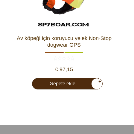
Araç İçi Kamera
Hediyelik
Arşiv ürünleri
Av köpeği için koruyucu yelek Non-Stop
dogwear GPS
€ 97,15
+
Sepete ekle