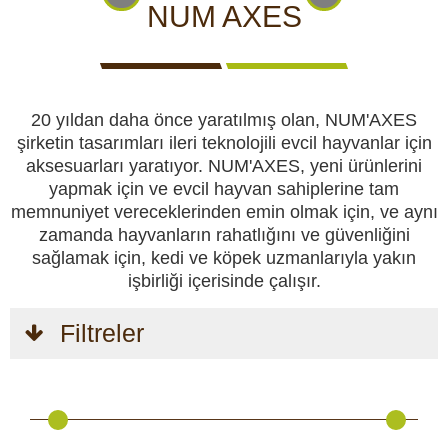
CCTV kameraları
KAMERALARI
GÖRÜNTÜLÜ
KAMERALARI
NUM AXES
IZLEME
KAMERALARI
Yemlikler
20 yıldan daha önce yaratılmış olan, NUM'AXES
Perdeler
şirketin tasarımları ileri teknolojili evcil hayvanlar için
aksesuarları yaratıyor. NUM'AXES, yeni ürünlerini
Av köpekleri
yapmak için ve evcil hayvan sahiplerine tam
AV
AV
KENDINI
KAMP
AV
memnuniyet vereceklerinden emin olmak için, ve aynı
KÖPEKLERI
MALZEMELERI
SAVUNMA
VE HOBI
KIYAFETLERI
zamanda hayvanların rahatlığını ve güvenliğini
Av malzemeleri
sağlamak için, kedi ve köpek uzmanlarıyla yakın
işbirliği içerisinde çalışır.
Kendini savunma
Filtreler
Kamp ve hobi
GÜVENLIK
VÜCUT
AKÜLER
GÜNEŞ
GECE
VE
KAMERALARI
VE
PANELLERI
GÖRÜŞ
EMNIYET
VE
PILLER
VE
Av kıyafetleri