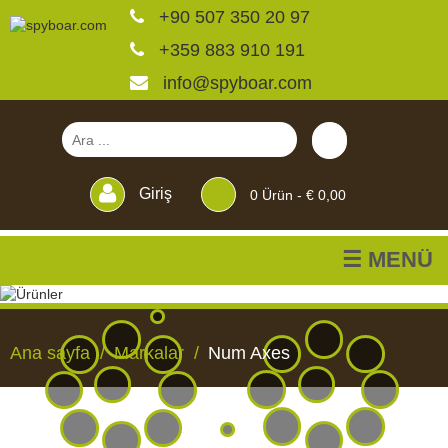
+90 507 350 20 97
+359 883 910 191
info@spyboar.com
Giriş
0
Ürün -
€ 0,00
☰ MENÜ
Av kameraları
Ana sayfa
Markalar
Num Axes
Canlı görüntülü izleme
kameraları
AV
CANLI
CCTV
YEMLIKLER
PERDELER