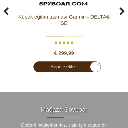
Köpek eğitim tasması Garmin - DELTA®
K
SE
€ 299,99
+
Sepete ekle
Mağaza Spyboar
Değerli müşterilerimiz, sizin için uygun bir