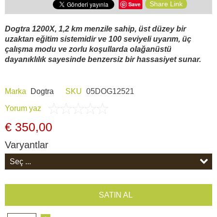
Araç İçi Kamera
Share Link
Save
Dogtra 1200X, 1,2 km menzile sahip, üst düzey bir
Hediyelik
uzaktan eğitim sistemidir ve 100 seviyeli uyarım, üç
çalışma modu ve zorlu koşullarda olağanüstü
dayanıklılık sayesinde benzersiz bir hassasiyet sunar.
Arşiv ürünleri
Marka
Dogtra
SKU
05DOG12521
Yorum yaz
€ 350,00
Varyantlar
SATIN AL