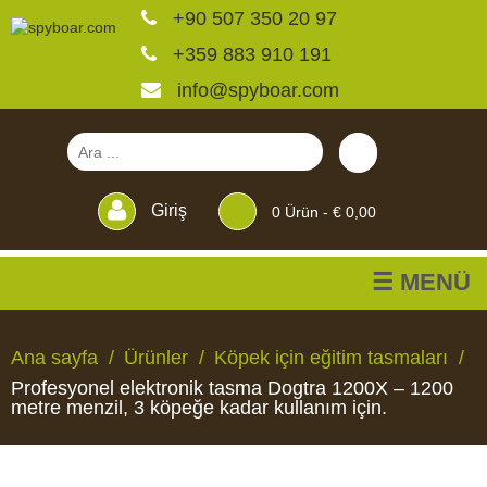
+90 507 350 20 97
+359 883 910 191
info@spyboar.com
Giriş
0
Ürün -
€ 0,00
☰ MENÜ
Av kameraları
Ana sayfa
Ürünler
Köpek için eğitim tasmaları
Profesyonel elektronik tasma Dogtra 1200X – 1200
Canlı görüntülü izleme
metre menzil, 3 köpeğe kadar kullanım için.
kameraları
AV
CANLI
CCTV
YEMLIKLER
PERDELER