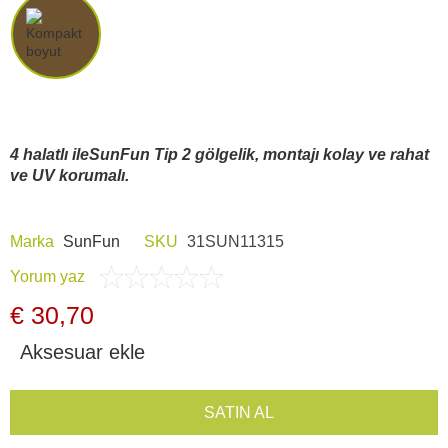
Araç İçi Kamera
Hediyelik
Arşiv ürünleri
4 halatlı ileSunFun Tip 2 gölgelik, montajı kolay ve rahat
ve UV korumalı.
Marka
SunFun
SKU
31SUN11315
Yorum yaz
€ 30,70
Aksesuar ekle
SATIN AL