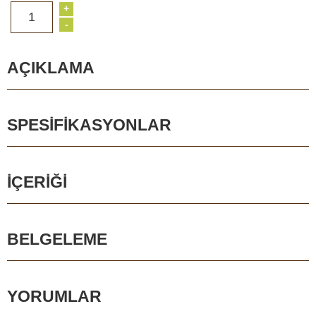
+
1
-
AÇIKLAMA
SPESIFIKASYONLAR
İÇERIĞI
BELGELEME
YORUMLAR