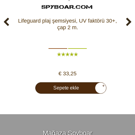
Lifeguard plaj şemsiyesi, UV faktörü 30+,
Li
çap 2 m.
€ 33,25
+
Sepete ekle
Mağaza Spyboar