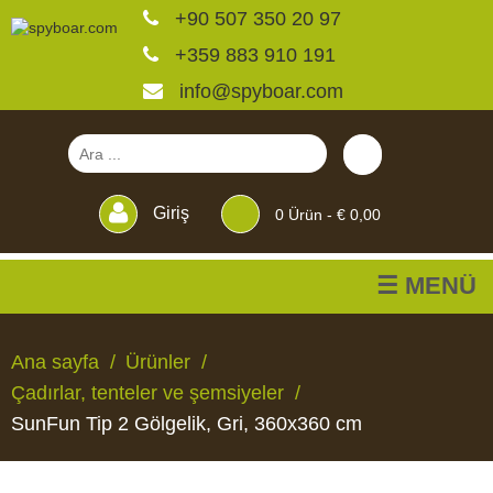
+90 507 350 20 97
+359 883 910 191
info@spyboar.com
Giriş
0
Ürün -
€ 0,00
☰ MENÜ
Av kameraları
Ana sayfa
Ürünler
Çadırlar, tenteler ve şemsiyeler
Canlı görüntülü izleme
SunFun Tip 2 Gölgelik, Gri, 360x360 cm
kameraları
AV
CANLI
CCTV
YEMLIKLER
PERDELER