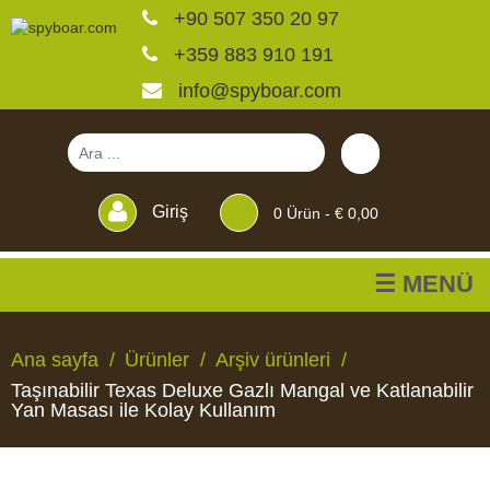
+90 507 350 20 97
+359 883 910 191
info@spyboar.com
Giriş
0
Ürün -
€ 0,00
☰ MENÜ
Av kameraları
Ana sayfa
Ürünler
Arşiv ürünleri
Taşınabilir Texas Deluxe Gazlı Mangal ve Katlanabilir
Canlı görüntülü izleme
Yan Masası ile Kolay Kullanım
kameraları
AV
CANLI
CCTV
YEMLIKLER
PERDELER