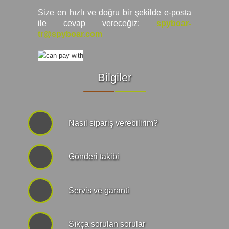
Size en hızlı ve doğru bir şekilde e-posta
ile cevap vereceğiz:
spyboar-
tr@spyboar.com
Bilgiler
Nasıl sipariş verebilirim?
Gönderi takibi
Servis ve garanti
Sıkça sorulan sorular