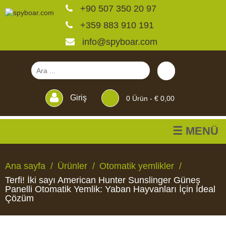
+90 507 350 20 97
+359 883 910 191
info@spyboar.com
Giriş
0
Ürün -
€ 0,00
☰ MENÜ
Av kameraları
Ana sayfa
Ürünler
Otomatik yemlikler
Terfi! İki sayı American Hunter Sunslinger Güneş
Canlı görüntülü izleme
Panelli Otomatik Yemlik: Yaban Hayvanları İçin İdeal
Çözüm
kameraları
AV
CANLI
CCTV
YEMLIKLER
PERDELER