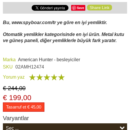
Araç İçi Kamera
Share Link
Save
Hediyelik
Bu, www.spyboar.com/tr ye göre en iyi yemliktir.
Otomatik yemlikler kategorisinde en iyi ürün. Metal kutu
Arşiv ürünleri
ve güneş paneli, diğer yemliklerle büyük fark yaratır.
Marka
American Hunter - besleyiciler
SKU
02AMH12474
Yorum yaz
€ 244,00
€ 199,00
Tasarruf et € 45,00
Varyantlar