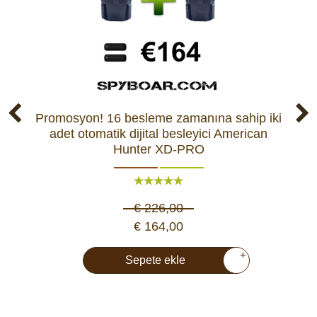
Promosyon! 16 besleme zamanına sahip iki
AH
adet otomatik dijital besleyici American
Hunter XD-PRO
€ 226,00
€ 164,00
+
Sepete ekle