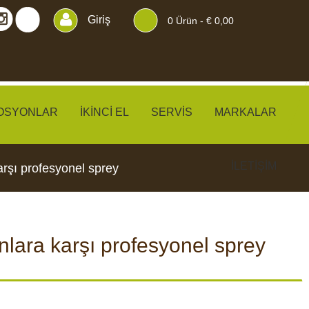
Giriş
0
Ürün -
€ 0,00
OSYONLAR
İKINCI EL
SERVIS
MARKALAR
İLETIŞIM
rşı profesyonel sprey
lara karşı profesyonel sprey
KLER
PERDELER