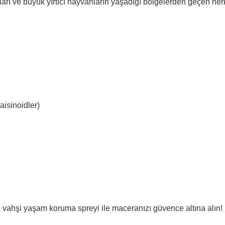
ıları ve büyük yırtıcı hayvanların yaşadığı bölgelerden geçen her
isinoidler)
 vahşi yaşam koruma spreyi ile maceranızı güvence altına alın!