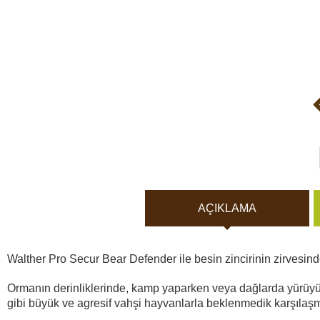
Vücut Kameraları ve Aksi
Aküler ve piller
Güneş panelleri ve şarj ci
Gece görüş
Spor ve akıllı Saatleri
AÇIKLAMA
Araç İçi Kamera
Walther Pro Secur Bear Defender ile besin zincirinin zirvesind
Hediyelik
Ormanın derinliklerinde, kamp yaparken veya dağlarda yürüyü
gibi büyük ve agresif vahşi hayvanlarla beklenmedik karşıla
Arşiv ürünleri