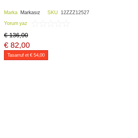
Marka
Markasız
SKU
12ZZZ12527
Yorum yaz
E HOBI
AV KIYAFETLERI
€ 136,00
€ 82,00
Tasarruf et € 54,00
ERI VE ŞARJ
GECE GÖRÜŞ
LARI
ARŞIV ÜRÜNLERI