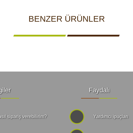
BENZER ÜRÜNLER
giler
Faydalı
sıl sipariş verebilirim?
Yardımcı ipuçları