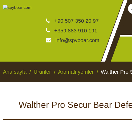
+90 507 350 20 97
+359 883 910 191
info@spyboar.com
Av kameraları
Ana sayfa
Ürünler
Aromalı yemler
Walther Pro 
Canlı görüntülü izleme ka
Walther Pro Secur Bear Defe
CCTV kameraları
AV KAMERALARI
CANLI GÖRÜNTÜLÜ 
KAMERALAR
Yemlikler