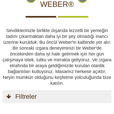
CCTV kameraları
KAMERALARI
GÖRÜNTÜLÜ
KAMERALARI
WEBER®
IZLEME
KAMERALARI
Yemlikler
Sevdiklerinizle birlikte dışarıda lezzetli bir yemeğin
Perdeler
tadını çıkarmaktan daha iyi bir şey olmadığı inancı
üzerine kurulduk. Bu öncül Weber'in kalbinde yer alır.
Av köpekleri
Bir sonraki ızgara deneyiminizi bir Weber'de
AV
AV
KENDINI
KAMP
AV
öncekinden daha iyi hale getirmek için her gün
KÖPEKLERI
MALZEMELERI
SAVUNMA
VE HOBI
KIYAFETLERI
çalışmaya istek, tutku ve merakla geliyoruz. Ve ızgara
Av malzemeleri
etrafında bir araya geldiğimizde kurulan otantik
bağlantıları kutluyoruz. Masamız herkese açıktır.
Neyin mümkün olduğunu keşfetme yolculuğunda bize
Kendini savunma
katılın.
Kamp ve hobi
Filtreler
GÜVENLIK
VÜCUT
AKÜLER
GÜNEŞ
GECE
VE
KAMERALARI
VE
PANELLERI
GÖRÜŞ
EMNIYET
VE
PILLER
VE
Av kıyafetleri