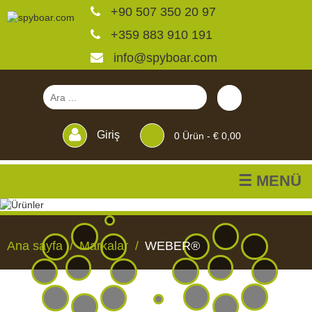
+90 507 350 20 97
+359 883 910 191
info@spyboar.com
Giriş
0
Ürün -
€ 0,00
☰ MENÜ
Av kameraları
Ana sayfa
Markalar
WEBER®
Canlı görüntülü izleme
kameraları
AV
CANLI
CCTV
YEMLIKLER
PERDELER