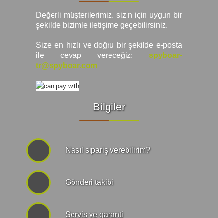
Araç İçi Kamera
Değerli müşterilerimiz, sizin için uygun bir
şekilde bizimle iletişime geçebilirsiniz.
Hediyelik
Size en hızlı ve doğru bir şekilde e-posta
ile cevap vereceğiz:
spyboar-
Arşiv ürünleri
tr@spyboar.com
Bilgiler
Nasıl sipariş verebilirim?
Gönderi takibi
Servis ve garanti