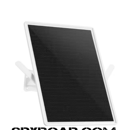
RI
KENDINI SAVUNMA
KAMP V
RI VE
AKÜLER VE PILLER
GÜNEŞ PANELL
LARI
CIHAZ
Ç İÇI KAMERA
HEDIYELIK