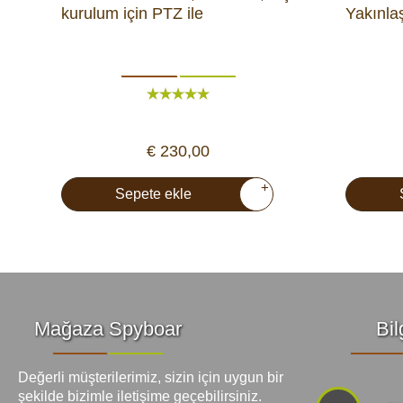
kurulum için PTZ ile
Yakınla
€ 230,00
+
Sepete ekle
Mağaza Spyboar
Bil
Değerli müşterilerimiz, sizin için uygun bir
şekilde bizimle iletişime geçebilirsiniz.