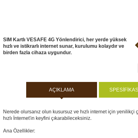
Vücut Kameraları ve Aksi
Aküler ve piller
Güneş panelleri ve şarj ci
SIM Kartlı VESAFE 4G Yönlendirici, her yerde yüksek
hızlı ve istikrarlı internet sunar, kurulumu kolaydır ve
birden fazla cihaza uygundur.
Gece görüş
Spor ve akıllı Saatleri
AÇIKLAMA
SPESIFIKA
Araç İçi Kamera
Nerede olursanız olun kusursuz ve hızlı internet için yenilikçi 
Hediyelik
hızlı İnternet'in keyfini çıkarabileceksiniz.
Ana Özellikler:
Arşiv ürünleri