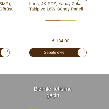
+3MP),
Lens, 4K PTZ, Yapay Zeka
 Görüşü
Takip ve 16W Güneş Paneli
€ 184,00
+
+
Sepete ekle
Bizimle iletişime
geçin
Adres: