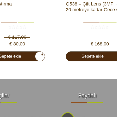
ştırma
Q538 – Çift Lens (3MP
20 metreye kadar Gece
€ 117,00
€ 80,00
€ 168,00
+
Sepete ekle
Sepete ekle
giler
Faydalı