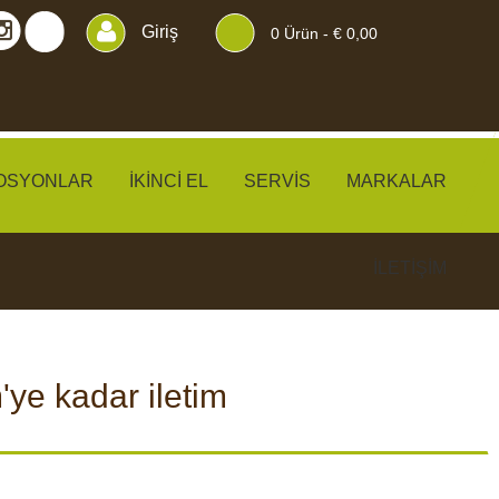
Giriş
0
Ürün -
€ 0,00
OSYONLAR
İKINCI EL
SERVIS
MARKALAR
İLETIŞIM
ye kadar iletim
KLER
PERDELER