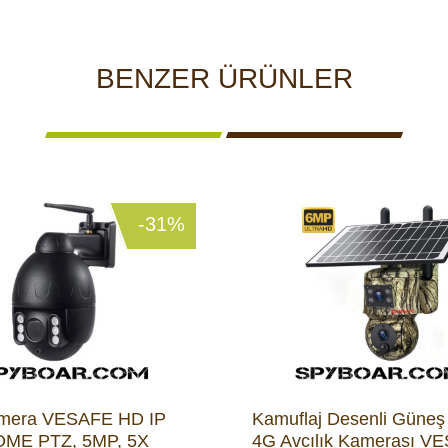
BENZER ÜRÜNLER
-31%
kamera VESAFE HD IP
Kamuflaj Desenli Güneş E
OME PTZ, 5MP, 5X
4G Avcılık Kamerası V