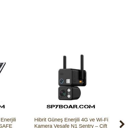
nerjili
Hibrit Güneş Enerjili 4G ve Wi-Fi
4
ESAFE
Kamera Vesafe N1 Sentry – Çift
R