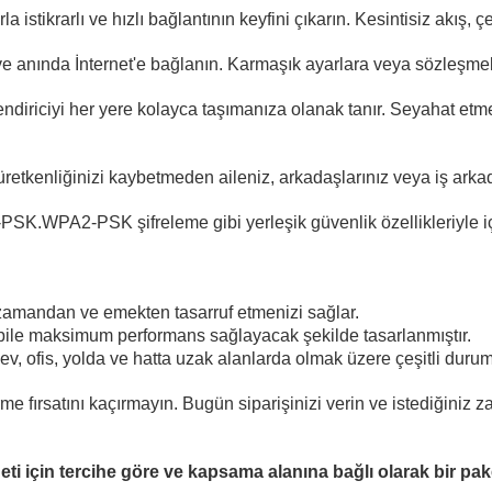
tikrarlı ve hızlı bağlantının keyfini çıkarın. Kesintisiz akış, ç
n ve anında İnternet'e bağlanın. Karmaşık ayarlara veya sözleşme
lendiriciyi her yere kolayca taşımanıza olanak tanır. Seyahat et
 üretkenliğinizi kaybetmeden aileniz, arkadaşlarınız veya iş arka
SK.WPA2-PSK şifreleme gibi yerleşik güvenlik özellikleriyle iç
 zamandan ve emekten tasarruf etmenizi sağlar.
 bile maksimum performans sağlayacak şekilde tasarlanmıştır.
ev, ofis, yolda ve hatta uzak alanlarda olmak üzere çeşitli durum
e fırsatını kaçırmayın. Bugün siparişinizi verin ve istediğiniz 
neti için tercihe göre ve kapsama alanına bağlı olarak bir pa