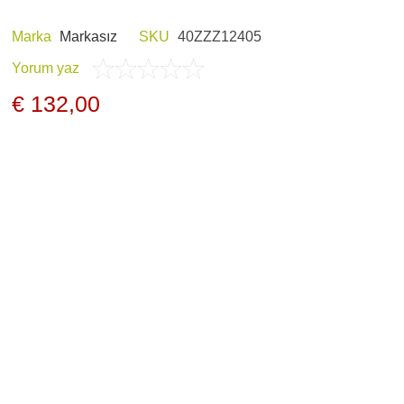
Marka
Markasız
SKU
40ZZZ12405
Yorum yaz
E HOBI
AV KIYAFETLERI
€ 132,00
ERI VE ŞARJ
GECE GÖRÜŞ
LARI
ARŞIV ÜRÜNLERI