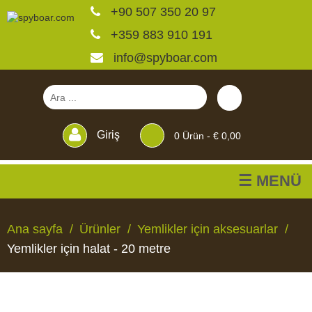
+90 507 350 20 97
+359 883 910 191
info@spyboar.com
Giriş
0
Ürün -
€ 0,00
☰ MENÜ
Av kameraları
Ana sayfa
Ürünler
Yemlikler için aksesuarlar
Yemlikler için halat - 20 metre
Canlı görüntülü izleme
kameraları
AV
CANLI
CCTV
YEMLIKLER
PERDELER