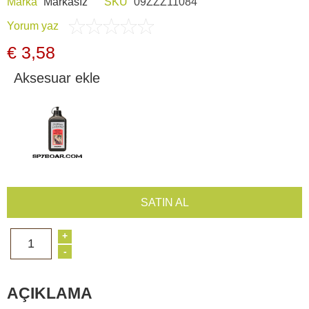
Araç İçi Kamera
Marka
Markasız
SKU
09ZZZ11084
Yorum yaz
Hediyelik
€ 3,58
Aksesuar ekle
Arşiv ürünleri
SATIN AL
+
1
-
AÇIKLAMA