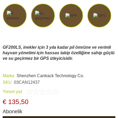
Araç İçi Kamera
Hediyelik
Arşiv ürünleri
GF200LS
, inekler için 3 yıla kadar pil ömrüne ve verimli
hayvan yönetimi için hassas takip özelliğine sahip güçlü
ve su geçirmez bir GPS izleyicisidir.
Marka
Shenzhen Cantrack Technology Co.
SKU
03CAN12437
Yorum yaz
€ 135,50
Abonelik