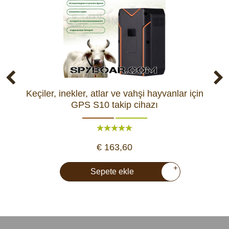
Keçiler, inekler, atlar ve vahşi hayvanlar için
GP
GPS S10 takip cihazı
€ 163,60
+
Sepete ekle