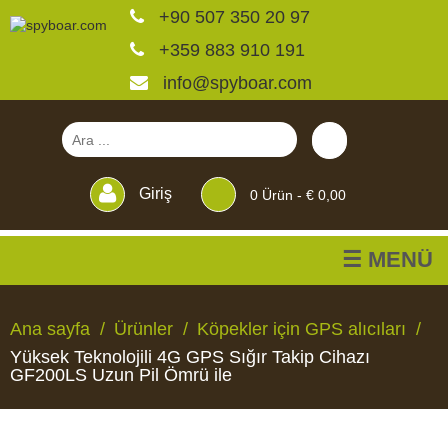
+90 507 350 20 97
+359 883 910 191
info@spyboar.com
Giriş
0
Ürün -
€ 0,00
☰ MENÜ
Av kameraları
Ana sayfa
Ürünler
Köpekler için GPS alıcıları
Yüksek Teknolojili 4G GPS Sığır Takip Cihazı
Canlı görüntülü izleme
GF200LS Uzun Pil Ömrü ile
kameraları
AV
CANLI
CCTV
YEMLIKLER
PERDELER