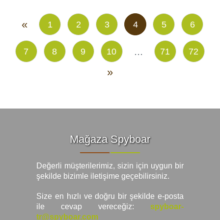
«
1
2
3
4
5
6
...
7
8
9
10
71
72
»
Mağaza Spyboar
Değerli müşterilerimiz, sizin için uygun bir
şekilde bizimle iletişime geçebilirsiniz.
Size en hızlı ve doğru bir şekilde e-posta
ile cevap vereceğiz:
spyboar-
tr@spyboar.com