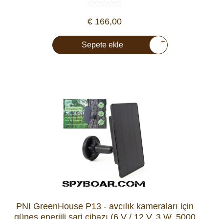
€ 166,00
+
Sepete ekle
PNI GreenHouse P13 - avcılık kameraları için
güneş enerjili şarj cihazı (6 V / 12 V, 3 W, 5000