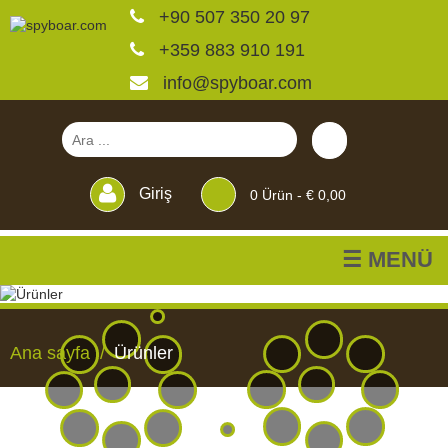
+90 507 350 20 97
+359 883 910 191
info@spyboar.com
Giriş
0
Ürün -
€ 0,00
☰ MENÜ
Av kameraları
Ana sayfa
Ürünler
Canlı görüntülü izleme
kameraları
AV
CANLI
CCTV
YEMLIKLER
PERDELER