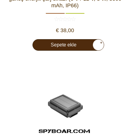
mAh, IP66)
€ 38,00
+
Sepete ekle