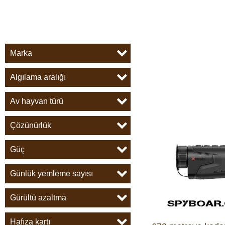
Marka
Algılama aralığı
Av hayvan türü
Çözünürlük
Güç
Günlük yemleme sayısı
Gürültü azaltma
Hafıza kartı