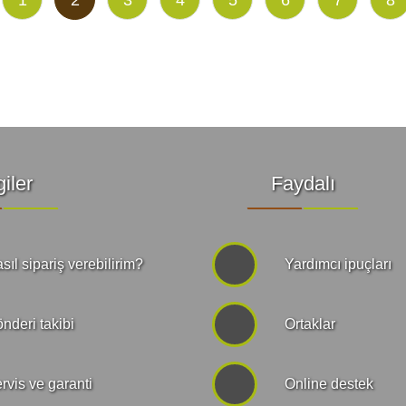
giler
Faydalı
sıl sipariş verebilirim?
Yardımcı ipuçları
nderi takibi
Ortaklar
rvis ve garanti
Online destek