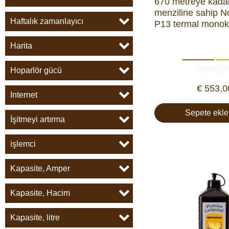
670 metreye kada
menziline sahip 
Haftalık zamanlayıcı
P13 termal monok
Harita
Hoparlör gücü
€ 553,0
Internet
Sepete ekle
İşitmeyi artırma
işlemci
Kapasite, Amper
Kapasite, Hacim
Kapasite, litre