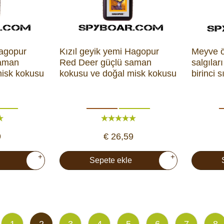
Hagopur
Kızıl geyik yemi Hagopur
Meyve ö
saman
Red Deer güçlü saman
salgılar
misk kokusu
kokusu ve doğal misk kokusu
birinci 
9
€ 26,59
+
+
Sepete ekle
1
2
3
4
5
6
7
8