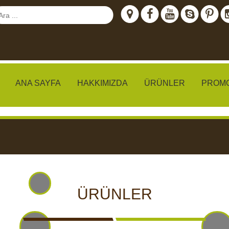
ANA SAYFA
HAKKIMIZDA
ÜRÜNLER
PROM
meraları
IZLEME
CCTV KAMERALARI
YEMLI
ÜRÜNLER
I