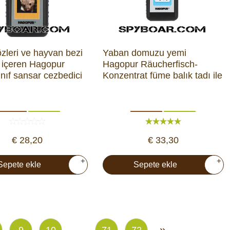
zleri ve hayvan bezi
Yaban domuzu yemi
ı içeren Hagopur
Hagopur Räucherfisch-
sınıf sansar cezbedici
Konzentrat füme balık tadı ile
€ 28,20
€ 33,30
+
+
Sepete ekle
Sepete ekle
...
»
9
10
71
72