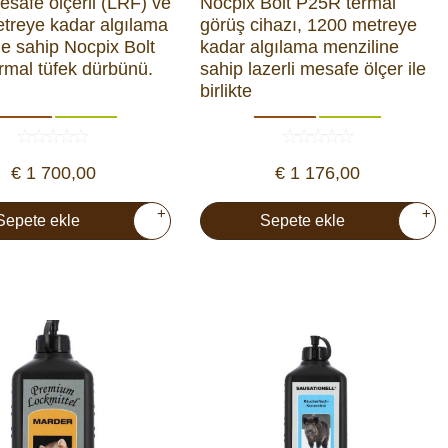
esafe ölçerli (LRF) ve
Nocpix Bolt P25R termal
treye kadar algılama
görüş cihazı, 1200 metreye
ne sahip Nocpix Bolt
kadar algılama menziline
rmal tüfek dürbünü.
sahip lazerli mesafe ölçer ile
birlikte
€ 1 700,00
€ 1 176,00
+
+
Sepete ekle
Sepete ekle