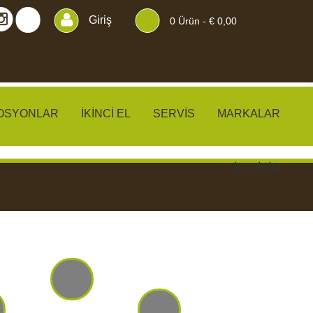
Giriş
0
Ürün -
€ 0,00
OSYONLAR
İKINCI EL
SERVIS
MARKALAR
İLETIŞIM
KLER
PERDELER