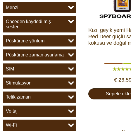
Menzil
Önceden kaydedilmiş
sesler
Kızıl geyik yemi 
Red Deer güçlü 
Püskürtme yöntemi
kokusu ve doğal 
Püskürtme zaman ayarlama
SIM
€ 26,5
Stimülasyon
Sepete ekle
Tetik zaman
Voltaj
Wi-Fi
«