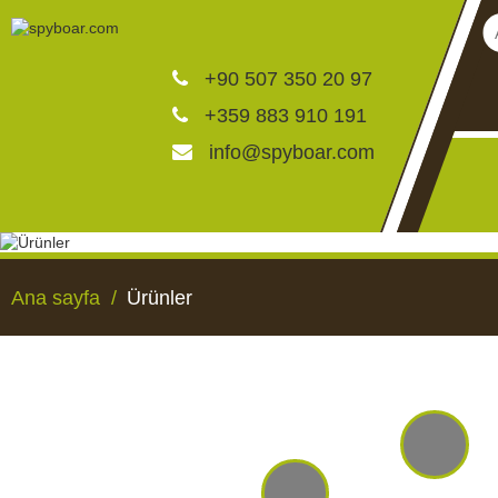
+90 507 350 20 97
+359 883 910 191
info@spyboar.com
Av kameraları
Ana sayfa
Ürünler
Canlı görüntülü izleme ka
CCTV kameraları
AV KAMERALARI
CANLI GÖRÜNTÜLÜ 
KAMERALAR
Yemlikler