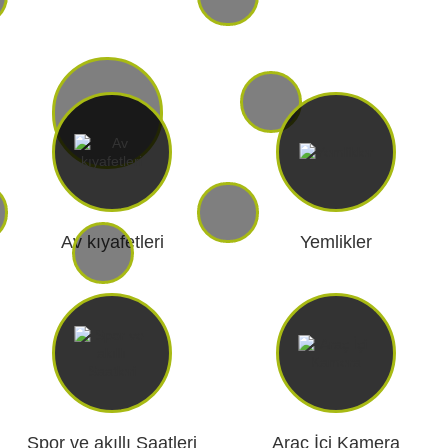
E HOBI
AV KIYAFETLERI
Av kıyafetleri
Yemlikler
ERI VE ŞARJ
GECE GÖRÜŞ
LARI
ARŞIV ÜRÜNLERI
Spor ve akıllı Saatleri
Araç İçi Kamera