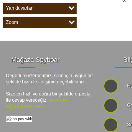
Yan duvarlar
Zoom
Mağaza Spyboar
Bil
Değerli müşterilerimiz, sizin için uygun bir
şekilde bizimle iletişime geçebilirsiniz.
Na
Size en hızlı ve doğru bir şekilde e-posta
ile cevap vereceğiz:
spyboar-
Gö
tr@spyboar.com
Se