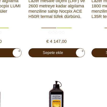
r algılama
Lazer mesafe ölçerli (LRF) ve
Lazer m
Nocpix LUMI
2600 metreye kadar algılama
1800 me
üler
menziline sahip Nocpix ACE
menzili
H50R termal tüfek dürbünü.
L35R te
0
€ 4 147,00
+
+
Sepete ekle